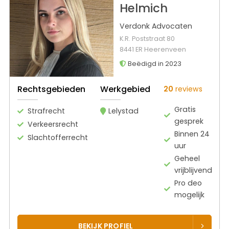
Helmich
Verdonk Advocaten
K.R. Poststraat 80
8441 ER Heerenveen
Beëdigd in 2023
Rechtsgebieden
Werkgebied
20
reviews
Gratis
Strafrecht
Lelystad
gesprek
Verkeersrecht
Binnen 24
Slachtofferrecht
uur
Geheel
vrijblijvend
Pro deo
mogelijk
BEKIJK PROFIEL