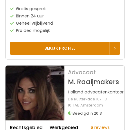
Gratis gesprek
Binnen 24 uur
Geheel vrijblijvend
Pro deo mogelijk
BEKIJK PROFIEL
Advocaat
M. Raaijmakers
Holland advocatenkantoor
De Ruijterkade 107 -3
1011 AB Amsterdam
Beëdigd in 2013
Rechtsgebied
Werkgebied
16
reviews