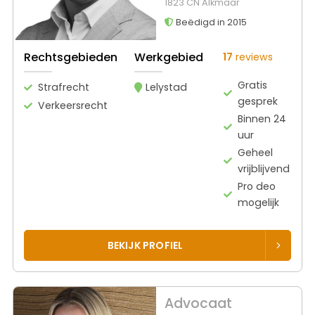
1823 CN Alkmaar
Beëdigd in 2015
Rechtsgebieden
Werkgebied
17
reviews
Gratis
Strafrecht
Lelystad
gesprek
Verkeersrecht
Binnen 24
uur
Geheel
vrijblijvend
Pro deo
mogelijk
BEKIJK PROFIEL
Advocaat