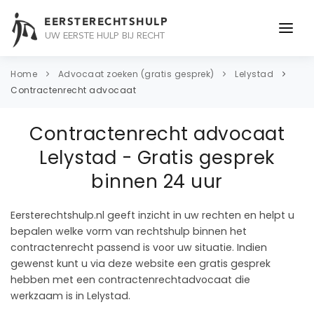
EERSTERECHTSHULP
UW EERSTE HULP BIJ RECHT
ONDERWERPEN
Home
Advocaat zoeken (gratis gesprek)
Lelystad
Contractenrecht advocaat
JURIDISCH ADVIES
Contractenrecht advocaat
ADVOCAAT
Lelystad - Gratis gesprek
OVER ONS
binnen 24 uur
CONTACT
Eersterechtshulp.nl geeft inzicht in uw rechten en helpt u
bepalen welke vorm van rechtshulp binnen het
contractenrecht passend is voor uw situatie. Indien
gewenst kunt u via deze website een gratis gesprek
hebben met een contractenrechtadvocaat die
werkzaam is in Lelystad.