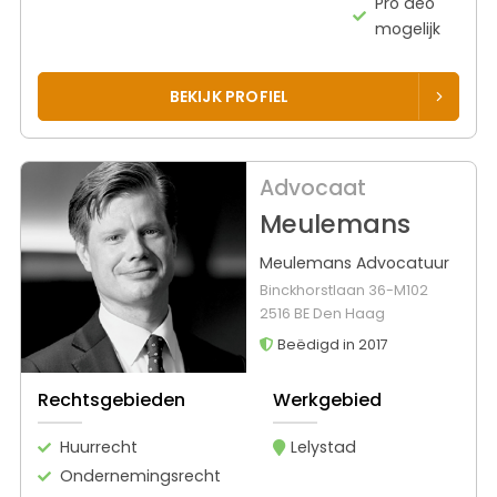
Pro deo
mogelijk
BEKIJK PROFIEL
Advocaat
Meulemans
Meulemans Advocatuur
Binckhorstlaan 36-M102
2516 BE Den Haag
Beëdigd in 2017
Rechtsgebieden
Werkgebied
Huurrecht
Lelystad
Ondernemingsrecht