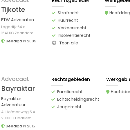
Advocaat
Rechtsgebieden
Werkgebi
Tijkotte
Strafrecht
Hoofddor
FTW Advocaten
Huurrecht
Lagedijk 64 a
Verkeersrecht
1541 KC Zaandam
Insolventierecht
Beëdigd in 2005
Toon alle
Advocaat
Rechtsgebieden
Werkgebi
Bayraktar
Familierecht
Hoofddo
Bayraktar
Echtscheidingsrecht
Advocatuur
Jeugdrecht
A. Hofmanweg 5 A
2031BH Haarlem
Beëdigd in 2015