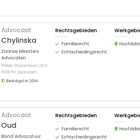
Advocaat
Rechtsgebieden
Werkgebi
Chylinska
Familierecht
Hoofddo
Zaanse Meesters
Echtscheidingsrecht
Advocaten
Pieter Ghijsenlaan 24 D
1506 PV Zaandam
Beëdigd in 2014
Advocaat
Rechtsgebieden
Werkgebi
Oud
Familierecht
Hoofddo
Blond Advocatuur
Echtscheidingsrecht