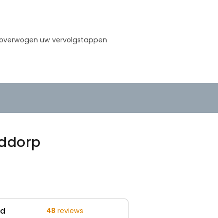
weloverwogen uw vervolgstappen
fddorp
ed
48
reviews