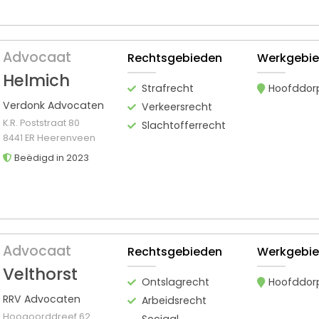
Advocaat
Rechtsgebieden
Werkgebi
Helmich
Strafrecht
Hoofddor
Verdonk Advocaten
Verkeersrecht
K.R. Poststraat 80
Slachtofferrecht
8441 ER Heerenveen
Beëdigd in 2023
Advocaat
Rechtsgebieden
Werkgebi
Velthorst
Ontslagrecht
Hoofddor
RRV Advocaten
Arbeidsrecht
Hoogoorddreef 62
Sociaal