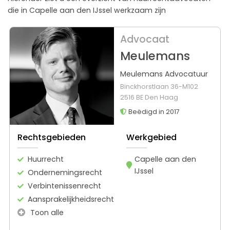
die in Capelle aan den IJssel werkzaam zijn
Advocaat
Meulemans
Meulemans Advocatuur
Binckhorstlaan 36-M102
2516 BE Den Haag
Beëdigd in 2017
Rechtsgebieden
Werkgebied
Huurrecht
Capelle aan den
IJssel
Ondernemingsrecht
Verbintenissenrecht
Aansprakelijkheidsrecht
Toon alle