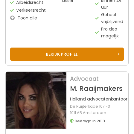
Binnen 24
IJssel
Arbeidsrecht
uur
Verkeersrecht
Geheel
Toon alle
vrijblijvend
Pro deo
mogelijk
BEKIJK PROFIEL
Advocaat
M. Raaijmakers
Holland advocatenkantoor
De Ruijterkade 107 -3
1011 AB Amsterdam
Beëdigd in 2013