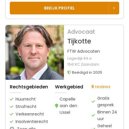
BEKIJK PROFIEL
Advocaat
Tijkotte
FTW Advocaten
Lagedijk 64 a
1541 KC Zaandam
Beëdigd in 2005
Rechtsgebieden
Werkgebied
9
reviews
Gratis
Huurrecht
Capelle
gesprek
aan den
Strafrecht
Binnen 24
IJssel
Verkeersrecht
uur
Insolventierecht
Geheel
Toon alle