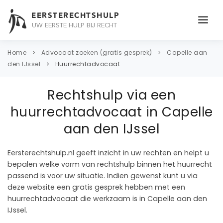
EERSTERECHTSHULP
UW EERSTE HULP BIJ RECHT
ONDERWERPEN
Home
Advocaat zoeken (gratis gesprek)
Capelle aan
den IJssel
Huurrechtadvocaat
JURIDISCH ADVIES
Rechtshulp via een
ADVOCAAT
huurrechtadvocaat in Capelle
OVER ONS
aan den IJssel
CONTACT
Eersterechtshulp.nl geeft inzicht in uw rechten en helpt u
bepalen welke vorm van rechtshulp binnen het huurrecht
passend is voor uw situatie. Indien gewenst kunt u via
deze website een gratis gesprek hebben met een
huurrechtadvocaat die werkzaam is in Capelle aan den
IJssel.