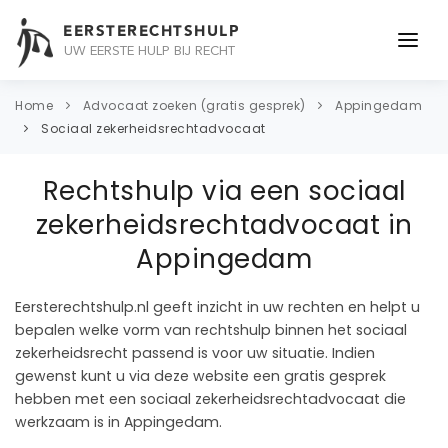
EERSTERECHTSHULP
UW EERSTE HULP BIJ RECHT
ONDERWERPEN
Home
Advocaat zoeken (gratis gesprek)
Appingedam
Sociaal zekerheidsrechtadvocaat
JURIDISCH ADVIES
Rechtshulp via een sociaal
ADVOCAAT
zekerheidsrechtadvocaat in
OVER ONS
Appingedam
CONTACT
Eersterechtshulp.nl geeft inzicht in uw rechten en helpt u
bepalen welke vorm van rechtshulp binnen het sociaal
zekerheidsrecht passend is voor uw situatie. Indien
gewenst kunt u via deze website een gratis gesprek
hebben met een sociaal zekerheidsrechtadvocaat die
werkzaam is in Appingedam.