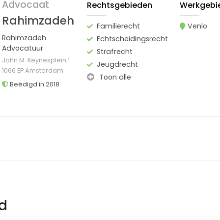
Advocaat
Rechtsgebieden
Werkgebi
Rahimzadeh
Familierecht
Venlo
Rahimzadeh
Echtscheidingsrecht
Advocatuur
Strafrecht
John M. Keynesplein 1
Jeugdrecht
1066 EP Amsterdam
Toon alle
Beëdigd in 2018
d