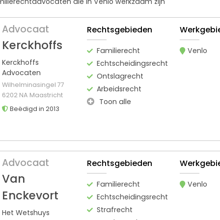
amilierechtadvocaten die in Venlo werkzaam zijn
Advocaat
Rechtsgebieden
Werkgebi
Kerckhoffs
Familierecht
Venlo
Kerckhoffs
Echtscheidingsrecht
Advocaten
Ontslagrecht
Wilhelminasingel 77
Arbeidsrecht
6202 NA Maastricht
Toon alle
Beëdigd in 2013
Advocaat
Rechtsgebieden
Werkgebi
Van
Familierecht
Venlo
Enckevort
Echtscheidingsrecht
Strafrecht
Het Wetshuys