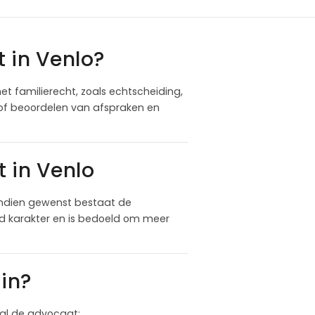
 in Venlo?
et familierecht, zoals echtscheiding,
 of beoordelen van afspraken en
 in Venlo
Indien gewenst bestaat de
nd karakter en is bedoeld om meer
in?
 zal de advocaat: