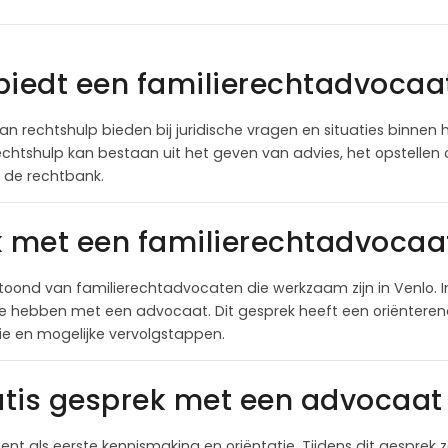
biedt een familierechtadvocaat
an rechtshulp bieden bij juridische vragen en situaties binnen h
chtshulp kan bestaan uit het geven van advies, het opstellen
j de rechtbank.
k met een familierechtadvocaat
oond van familierechtadvocaten die werkzaam zijn in Venlo. 
te hebben met een advocaat. Dit gesprek heeft een oriëntere
itie en mogelijke vervolgstappen.
tis gesprek met een advocaat 
ient als eerste kennismaking en oriëntatie. Tijdens dit gesprek