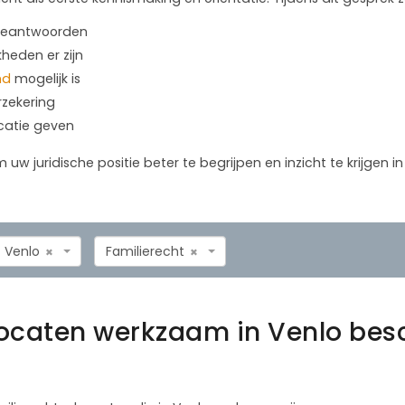
 beantwoorden
kheden er zijn
nd
mogelijk is
rzekering
icatie geven
m uw juridische positie beter te begrijpen en inzicht te krijgen 
Venlo
Familierecht
×
×
ocaten werkzaam in Venlo bes