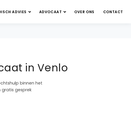
DISCH ADVIES
ADVOCAAT
OVER ONS
CONTACT
caat in Venlo
echtshulp binnen het
n gratis gesprek