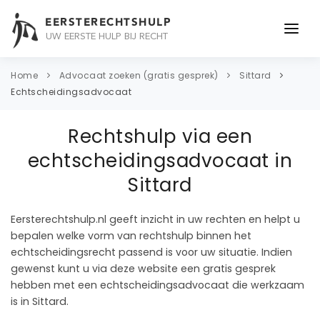
EERSTERECHTSHULP
UW EERSTE HULP BIJ RECHT
ONDERWERPEN
Home
Advocaat zoeken (gratis gesprek)
Sittard
Echtscheidingsadvocaat
JURIDISCH ADVIES
Rechtshulp via een
ADVOCAAT
echtscheidingsadvocaat in
OVER ONS
Sittard
CONTACT
Eersterechtshulp.nl geeft inzicht in uw rechten en helpt u
bepalen welke vorm van rechtshulp binnen het
echtscheidingsrecht passend is voor uw situatie. Indien
gewenst kunt u via deze website een gratis gesprek
hebben met een echtscheidingsadvocaat die werkzaam
is in Sittard.