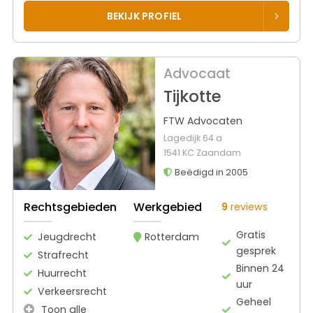
BEKIJK PROFIEL
Advocaat
Tijkotte
FTW Advocaten
Lagedijk 64 a
1541 KC Zaandam
Beëdigd in 2005
Rechtsgebieden
Werkgebied
9
reviews
Gratis
Jeugdrecht
Rotterdam
gesprek
Strafrecht
Binnen 24
Huurrecht
uur
Verkeersrecht
Geheel
Toon alle