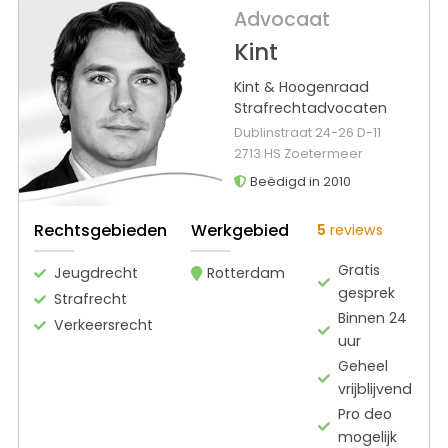
Advocaat
Kint
Kint & Hoogenraad
Strafrechtadvocaten
Dublinstraat 24-26 D-11
2713 HS Zoetermeer
Beëdigd in 2010
Rechtsgebieden
Werkgebied
5
reviews
Gratis
Jeugdrecht
Rotterdam
gesprek
Strafrecht
Binnen 24
Verkeersrecht
uur
Geheel
vrijblijvend
Pro deo
mogelijk