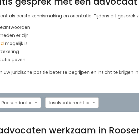
tis gesprek met een advocaat 
ient als eerste kennismaking en oriëntatie. Tijdens dit gesprek
 beantwoorden
kheden er zijn
nd
mogelijk is
rzekering
icatie geven
m uw juridische positie beter te begrijpen en inzicht te krijgen 
Roosendaal
Insolventierecht
×
×
htadvocaten werkzaam in Roose