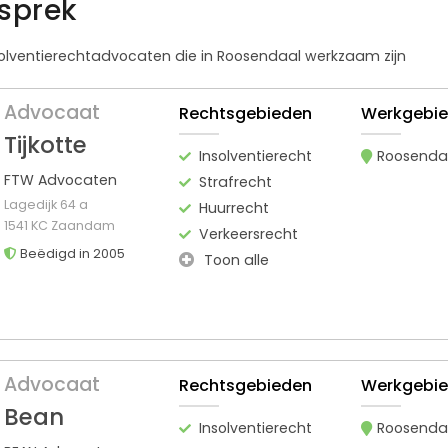
esprek
nsolventierechtadvocaten die in Roosendaal werkzaam zijn
Advocaat
Rechtsgebieden
Werkgebi
Tijkotte
Insolventierecht
Roosenda
FTW Advocaten
Strafrecht
Lagedijk 64 a
Huurrecht
1541 KC Zaandam
Verkeersrecht
Beëdigd in 2005
Toon alle
Advocaat
Rechtsgebieden
Werkgebi
Bean
Insolventierecht
Roosenda