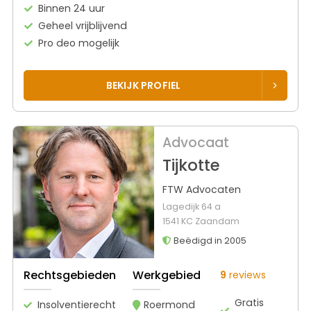
Binnen 24 uur
Geheel vrijblijvend
Pro deo mogelijk
BEKIJK PROFIEL
Advocaat
Tijkotte
FTW Advocaten
Lagedijk 64 a
1541 KC Zaandam
Beëdigd in 2005
Rechtsgebieden
Werkgebied
9
reviews
Gratis
Insolventierecht
Roermond