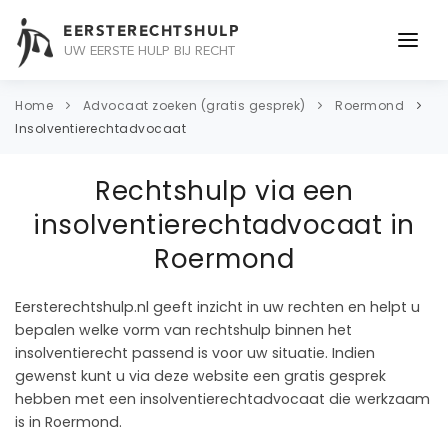
EERSTERECHTSHULP
UW EERSTE HULP BIJ RECHT
ONDERWERPEN
Home
Advocaat zoeken (gratis gesprek)
Roermond
Insolventierechtadvocaat
JURIDISCH ADVIES
Rechtshulp via een
ADVOCAAT
insolventierechtadvocaat in
OVER ONS
Roermond
CONTACT
Eersterechtshulp.nl geeft inzicht in uw rechten en helpt u
bepalen welke vorm van rechtshulp binnen het
insolventierecht passend is voor uw situatie. Indien
gewenst kunt u via deze website een gratis gesprek
hebben met een insolventierechtadvocaat die werkzaam
is in Roermond.