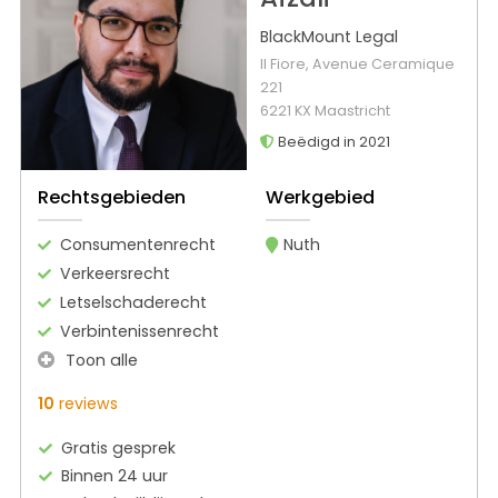
BlackMount Legal
Il Fiore, Avenue Ceramique
221
6221 KX Maastricht
Beëdigd in 2021
Rechtsgebieden
Werkgebied
Consumentenrecht
Nuth
Verkeersrecht
Letselschaderecht
Verbintenissenrecht
Toon alle
10
reviews
Gratis gesprek
Binnen 24 uur