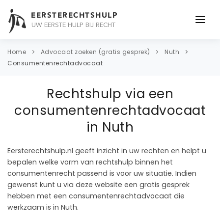
EERSTERECHTSHULP
UW EERSTE HULP BIJ RECHT
ONDERWERPEN
Home
Advocaat zoeken (gratis gesprek)
Nuth
Consumentenrechtadvocaat
JURIDISCH ADVIES
Rechtshulp via een
ADVOCAAT
consumentenrechtadvocaat
OVER ONS
in Nuth
CONTACT
Eersterechtshulp.nl geeft inzicht in uw rechten en helpt u
bepalen welke vorm van rechtshulp binnen het
consumentenrecht passend is voor uw situatie. Indien
gewenst kunt u via deze website een gratis gesprek
hebben met een consumentenrechtadvocaat die
werkzaam is in Nuth.