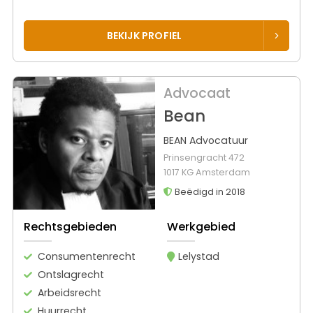
BEKIJK PROFIEL
Advocaat
Bean
BEAN Advocatuur
Prinsengracht 472
1017 KG Amsterdam
Beëdigd in 2018
Rechtsgebieden
Werkgebied
Consumentenrecht
Lelystad
Ontslagrecht
Arbeidsrecht
Huurrecht