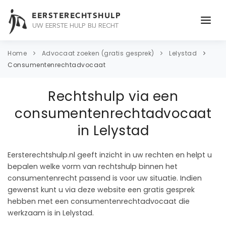
EERSTERECHTSHULP
UW EERSTE HULP BIJ RECHT
ONDERWERPEN
Home
Advocaat zoeken (gratis gesprek)
Lelystad
Consumentenrechtadvocaat
JURIDISCH ADVIES
Rechtshulp via een
ADVOCAAT
consumentenrechtadvocaat
OVER ONS
in Lelystad
CONTACT
Eersterechtshulp.nl geeft inzicht in uw rechten en helpt u
bepalen welke vorm van rechtshulp binnen het
consumentenrecht passend is voor uw situatie. Indien
gewenst kunt u via deze website een gratis gesprek
hebben met een consumentenrechtadvocaat die
werkzaam is in Lelystad.