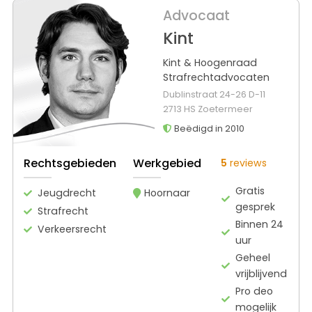
Advocaat
Kint
Kint & Hoogenraad
Strafrechtadvocaten
Dublinstraat 24-26 D-11
2713 HS Zoetermeer
Beëdigd in 2010
Rechtsgebieden
Werkgebied
5
reviews
Gratis
Jeugdrecht
Hoornaar
gesprek
Strafrecht
Binnen 24
Verkeersrecht
uur
Geheel
vrijblijvend
Pro deo
mogelijk