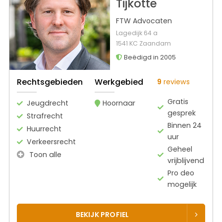
Tijkotte
FTW Advocaten
Lagedijk 64 a
1541 KC Zaandam
Beëdigd in 2005
Rechtsgebieden
Werkgebied
9
reviews
Gratis
Jeugdrecht
Hoornaar
gesprek
Strafrecht
Binnen 24
Huurrecht
uur
Verkeersrecht
Geheel
Toon alle
vrijblijvend
Pro deo
mogelijk
BEKIJK PROFIEL