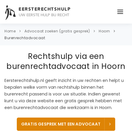
EERSTERECHTSHULP
UW EERSTE HULP BIJ RECHT
ONDERWERPEN
Home
Advocaat zoeken (gratis gesprek)
Hoorn
Burenrechtadvocaat
JURIDISCH ADVIES
Rechtshulp via een
ADVOCAAT
burenrechtadvocaat in Hoorn
OVER ONS
Eersterechtshulp.nl geeft inzicht in uw rechten en helpt u
CONTACT
bepalen welke vorm van rechtshulp binnen het
burenrecht passend is voor uw situatie. Indien gewenst
kunt u via deze website een gratis gesprek hebben met
een burenrechtadvocaat die werkzaam is in Hoorn.
GRATIS GESPREK MET EEN ADVOCAAT