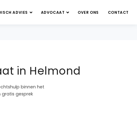
DISCH ADVIES
ADVOCAAT
OVER ONS
CONTACT
aat in Helmond
echtshulp binnen het
n gratis gesprek