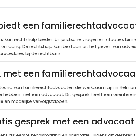
biedt een familierechtadvocaa
nd
kan rechtshulp bieden bij juridische vragen en situaties binne
n omgang. De rechtshulp kan bestaan uit het geven van advies,
procedures bij de rechtbank.
k met een familierechtadvocaa
toond van familierechtadvocaten die werkzaam zijn in Helmon
te hebben met een advocaat. Dit gesprek heeft een oriëntere
itie en mogelijke vervolgstappen.
tis gesprek met een advocaat 
ient als eerste kennismaking en oriëntatie. Tijdens dit gesprek