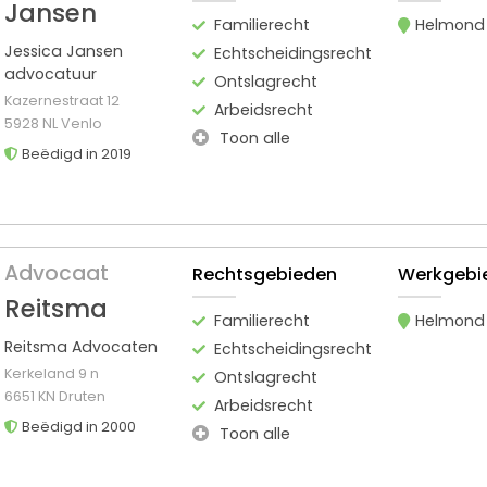
Jansen
Familierecht
Helmond
Jessica Jansen
Echtscheidingsrecht
advocatuur
Ontslagrecht
Kazernestraat 12
Arbeidsrecht
5928 NL Venlo
Toon alle
Beëdigd in 2019
Advocaat
Rechtsgebieden
Werkgebi
Reitsma
Familierecht
Helmond
Reitsma Advocaten
Echtscheidingsrecht
Kerkeland 9 n
Ontslagrecht
6651 KN Druten
Arbeidsrecht
Beëdigd in 2000
Toon alle