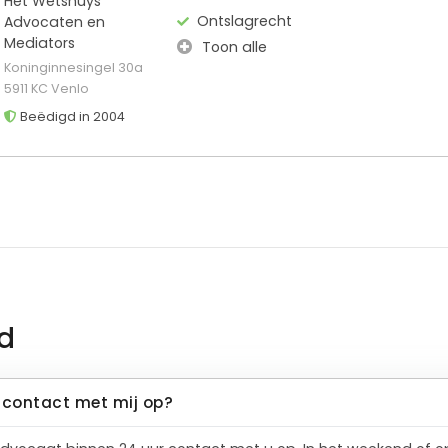
Het Wetshuys
Ontslagrecht
Advocaten en
Mediators
Toon alle
Koninginnesingel 30a
5911 KC Venlo
Beëdigd in 2004
d
contact met mij op?