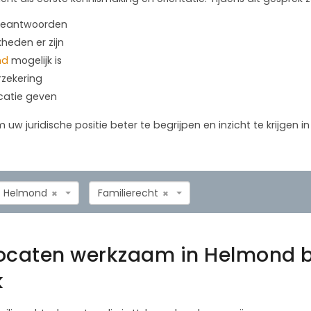
 beantwoorden
kheden er zijn
nd
mogelijk is
rzekering
icatie geven
m uw juridische positie beter te begrijpen en inzicht te krijgen 
Helmond
Familierecht
×
×
vocaten werkzaam in Helmond 
k