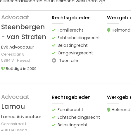
amilierechtadvocaten die in Helmond werkzaam zijn
Advocaat
Rechtsgebieden
Werkgebi
Steenbergen
Familierecht
Helmond
- van Straten
Echtscheidingsrecht
Belastingrecht
BvR Advocatuur
Omgevingsrecht
Cereslaan 8
Toon alle
5384 VT Heesch
Beëdigd in 2009
Advocaat
Rechtsgebieden
Werkgebi
Lamou
Familierecht
Helmond
Lamou Advocatuur
Echtscheidingsrecht
Ceresstraat 1
Belastingrecht
4811 CA Breda