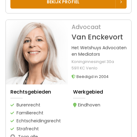
BEKIJK PROFIEL
Advocaat
Van Enckevort
Het Wetshuys Advocaten
en Mediators
Koninginnesingel 30a
5911 KC Venlo
Beëdigd in 2004
Rechtsgebieden
Werkgebied
Burenrecht
Eindhoven
Familierecht
Echtscheidingsrecht
Strafrecht
Toon alle