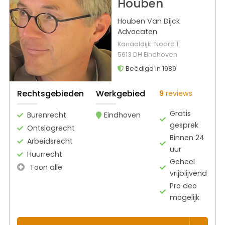
Houben
Houben Van Dijck
Advocaten
Kanaaldijk-Noord 1
5613 DH Eindhoven
Beëdigd in 1989
Rechtsgebieden
Werkgebied
9
reviews
Gratis
Burenrecht
Eindhoven
gesprek
Ontslagrecht
Binnen 24
Arbeidsrecht
uur
Huurrecht
Geheel
Toon alle
vrijblijvend
Pro deo
mogelijk