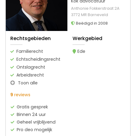
Kok advocatuur
Anthonie Fokkerstraat 2A
3772 MR Barneveld
Beëdigd in 2008
Rechtsgebieden
Werkgebied
Familierecht
Ede
Echtscheidingsrecht
Ontslagrecht
Arbeidsrecht
Toon alle
9
reviews
Gratis gesprek
Binnen 24 uur
Geheel vrijblijvend
Pro deo mogelijk