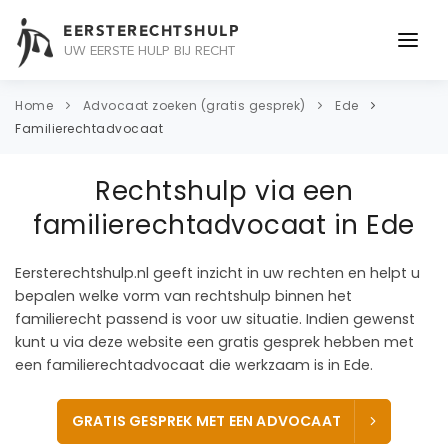
EERSTERECHTSHULP
UW EERSTE HULP BIJ RECHT
ONDERWERPEN
Home
Advocaat zoeken (gratis gesprek)
Ede
Familierechtadvocaat
JURIDISCH ADVIES
Rechtshulp via een
ADVOCAAT
familierechtadvocaat in Ede
OVER ONS
Eersterechtshulp.nl geeft inzicht in uw rechten en helpt u
CONTACT
bepalen welke vorm van rechtshulp binnen het
familierecht passend is voor uw situatie. Indien gewenst
kunt u via deze website een gratis gesprek hebben met
een familierechtadvocaat die werkzaam is in Ede.
GRATIS GESPREK MET EEN ADVOCAAT