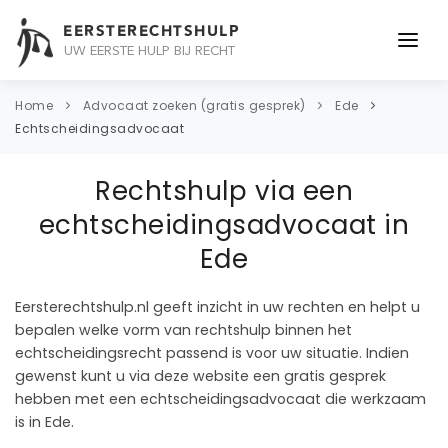
EERSTERECHTSHULP
UW EERSTE HULP BIJ RECHT
ONDERWERPEN
Home
Advocaat zoeken (gratis gesprek)
Ede
Echtscheidingsadvocaat
JURIDISCH ADVIES
Rechtshulp via een
ADVOCAAT
echtscheidingsadvocaat in
OVER ONS
Ede
CONTACT
Eersterechtshulp.nl geeft inzicht in uw rechten en helpt u
bepalen welke vorm van rechtshulp binnen het
echtscheidingsrecht passend is voor uw situatie. Indien
gewenst kunt u via deze website een gratis gesprek
hebben met een echtscheidingsadvocaat die werkzaam
is in Ede.