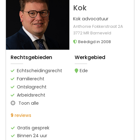
Kok
Kok advocatuur
Anthonie Fokkerstraat 2A
3772 MR Barneveld
Beëdigd in 2008
Rechtsgebieden
Werkgebied
Echtscheidingsrecht
Ede
Familierecht
Ontslagrecht
Arbeidsrecht
Toon alle
9
reviews
Gratis gesprek
Binnen 24 uur