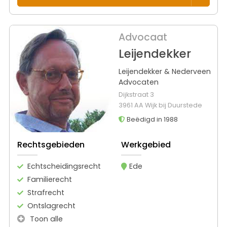
Advocaat
Leijendekker
Leijendekker & Nederveen
Advocaten
Dijkstraat 3
3961 AA Wijk bij Duurstede
Beëdigd in 1988
Rechtsgebieden
Werkgebied
Echtscheidingsrecht
Ede
Familierecht
Strafrecht
Ontslagrecht
Toon alle