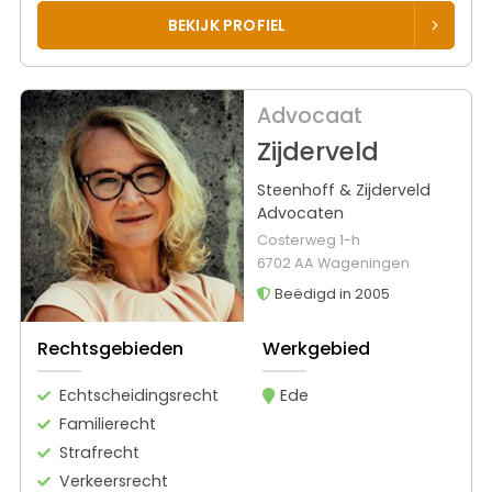
BEKIJK PROFIEL
Advocaat
Zijderveld
Steenhoff & Zijderveld
Advocaten
Costerweg 1-h
6702 AA Wageningen
Beëdigd in 2005
Rechtsgebieden
Werkgebied
Echtscheidingsrecht
Ede
Familierecht
Strafrecht
Verkeersrecht