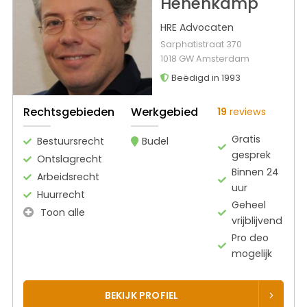
Hehenkamp
HRE Advocaten
Sarphatistraat 370
1018 GW Amsterdam
Beëdigd in 1993
Rechtsgebieden
Werkgebied
19
reviews
Gratis
Bestuursrecht
Budel
gesprek
Ontslagrecht
Binnen 24
Arbeidsrecht
uur
Huurrecht
Geheel
Toon alle
vrijblijvend
Pro deo
mogelijk
BEKIJK PROFIEL