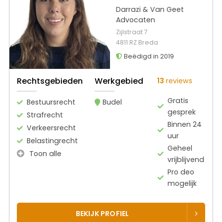
Darrazi & Van Geet
Advocaten
Zijlstraat 7
4811 RZ Breda
Beëdigd in 2019
Rechtsgebieden
Werkgebied
13
reviews
Gratis
Bestuursrecht
Budel
gesprek
Strafrecht
Binnen 24
Verkeersrecht
uur
Belastingrecht
Geheel
Toon alle
vrijblijvend
Pro deo
mogelijk
BEKIJK PROFIEL