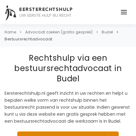
EERSTERECHTSHULP
UW EERSTE HULP BIJ RECHT
ONDERWERPEN
Home
Advocaat zoeken (gratis gesprek)
Budel
Bestuursrechtadvocaat
JURIDISCH ADVIES
Rechtshulp via een
ADVOCAAT
bestuursrechtadvocaat in
OVER ONS
Budel
CONTACT
Eersterechtshulp.nl geeft inzicht in uw rechten en helpt u
bepalen welke vorm van rechtshulp binnen het
bestuursrecht passend is voor uw situatie. Indien gewenst
kunt u via deze website een gratis gesprek hebben met
een bestuursrechtadvocaat die werkzaam is in Budel.