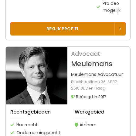
Pro deo
mogelijk
BEKIJK PROFIEL
Advocaat
Meulemans
Meulemans Advocatuur
Binckhorstlaan 36-M102
2516 BE Den Haag
Beëdigd in 2017
Rechtsgebieden
Werkgebied
Huurrecht
Arnhem
Ondernemingsrecht