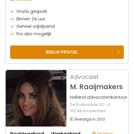
Gratis gesprek
Binnen 24 uur
Geheel vrijblijvend
Pro deo mogelijk
BEKIJK PROFIEL
Advocaat
M. Raaijmakers
Holland advocatenkantoor
De Ruijterkade 107 -3
1011 AB Amsterdam
Beëdigd in 2013
Rechtsgebied
Werkgebied
16
reviews