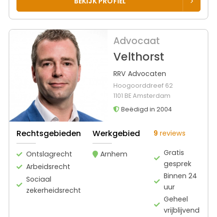
BEKIJK PROFIEL
Advocaat
Velthorst
RRV Advocaten
Hoogoorddreef 62
1101 BE Amsterdam
Beëdigd in 2004
Rechtsgebieden
Werkgebied
9
reviews
Gratis
Ontslagrecht
Arnhem
gesprek
Arbeidsrecht
Binnen 24
Sociaal
uur
zekerheidsrecht
Geheel
vrijblijvend