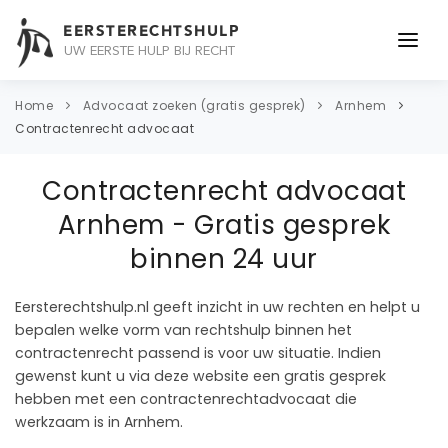
EERSTERECHTSHULP
UW EERSTE HULP BIJ RECHT
ONDERWERPEN
Home
Advocaat zoeken (gratis gesprek)
Arnhem
Contractenrecht advocaat
JURIDISCH ADVIES
Contractenrecht advocaat
ADVOCAAT
Arnhem - Gratis gesprek
OVER ONS
binnen 24 uur
CONTACT
Eersterechtshulp.nl geeft inzicht in uw rechten en helpt u
bepalen welke vorm van rechtshulp binnen het
contractenrecht passend is voor uw situatie. Indien
gewenst kunt u via deze website een gratis gesprek
hebben met een contractenrechtadvocaat die
werkzaam is in Arnhem.