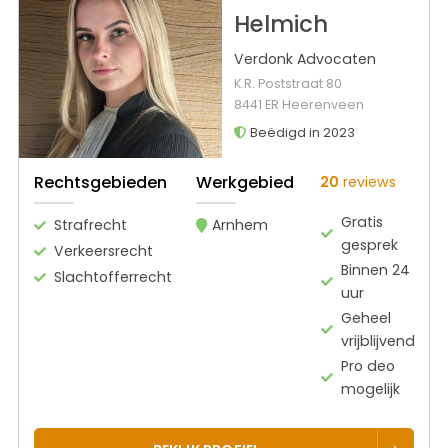
Helmich
Verdonk Advocaten
K.R. Poststraat 80
8441 ER Heerenveen
Beëdigd in 2023
Rechtsgebieden
Werkgebied
20
reviews
Gratis
Strafrecht
Arnhem
gesprek
Verkeersrecht
Binnen 24
Slachtofferrecht
uur
Geheel
vrijblijvend
Pro deo
mogelijk