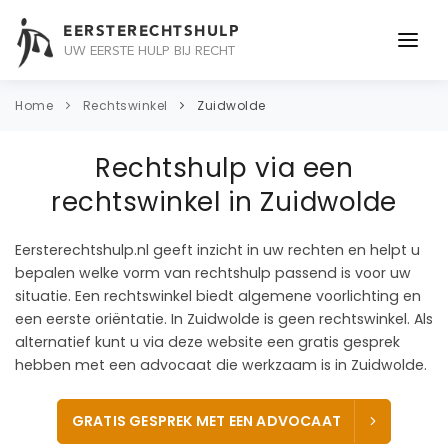
EERSTERECHTSHULP
UW EERSTE HULP BIJ RECHT
ONDERWERPEN
Home
Rechtswinkel
Zuidwolde
JURIDISCH ADVIES
Rechtshulp via een
ADVOCAAT
rechtswinkel in Zuidwolde
OVER ONS
Eersterechtshulp.nl geeft inzicht in uw rechten en helpt u
bepalen welke vorm van rechtshulp passend is voor uw
CONTACT
situatie. Een rechtswinkel biedt algemene voorlichting en
een eerste oriëntatie. In Zuidwolde is geen rechtswinkel. Als
alternatief kunt u via deze website een gratis gesprek
hebben met een advocaat die werkzaam is in Zuidwolde.
GRATIS GESPREK MET EEN ADVOCAAT