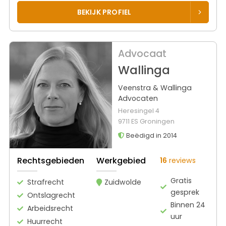
BEKIJK PROFIEL
Advocaat
Wallinga
Veenstra & Wallinga
Advocaten
Heresingel 4
9711 ES Groningen
Beëdigd in 2014
Rechtsgebieden
Werkgebied
16
reviews
Gratis
Strafrecht
Zuidwolde
gesprek
Ontslagrecht
Binnen 24
Arbeidsrecht
uur
Huurrecht