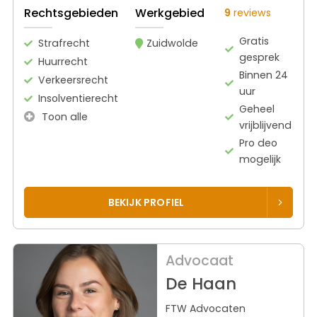
Rechtsgebieden
Werkgebied
9
reviews
Gratis
Strafrecht
Zuidwolde
gesprek
Huurrecht
Binnen 24
Verkeersrecht
uur
Insolventierecht
Geheel
Toon alle
vrijblijvend
Pro deo
mogelijk
BEKIJK PROFIEL
Advocaat
De Haan
FTW Advocaten