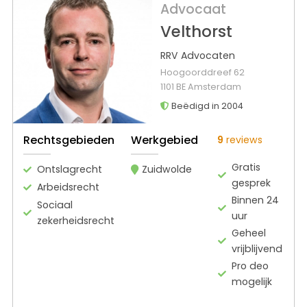
Advocaat
Velthorst
RRV Advocaten
Hoogoorddreef 62
1101 BE Amsterdam
Beëdigd in 2004
Rechtsgebieden
Werkgebied
9
reviews
Gratis
Ontslagrecht
Zuidwolde
gesprek
Arbeidsrecht
Binnen 24
Sociaal
uur
zekerheidsrecht
Geheel
vrijblijvend
Pro deo
mogelijk