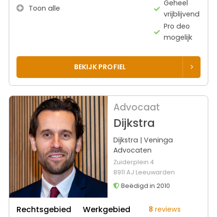
Geheel
Toon alle
vrijblijvend
Pro deo
mogelijk
BEKIJK PROFIEL
Advocaat
Dijkstra
Dijkstra | Veninga
Advocaten
Zuiderplein 4
8911 AJ Leeuwarden
Beëdigd in 2010
Rechtsgebied
Werkgebied
8
reviews