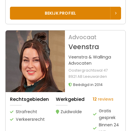
BEKIJK PROFIEL
Advocaat
Veenstra
Veenstra & Wallinga
Advocaten
Oostergrachtswal 47
8921 AB Leeuwarden
Beëdigd in 2014
Rechtsgebieden
Werkgebied
12
reviews
Gratis
Strafrecht
Zuidwolde
gesprek
Verkeersrecht
Binnen 24