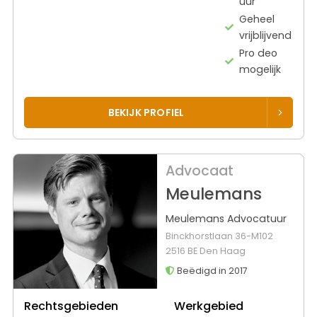
uur
Geheel
vrijblijvend
Pro deo
mogelijk
BEKIJK PROFIEL
Advocaat
Meulemans
Meulemans Advocatuur
Binckhorstlaan 36-M102
2516 BE Den Haag
Beëdigd in 2017
Rechtsgebieden
Werkgebied