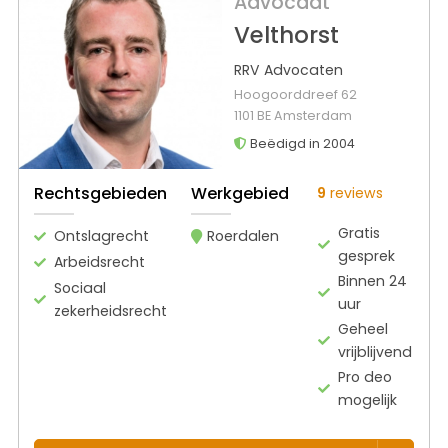
Advocaat
Velthorst
RRV Advocaten
Hoogoorddreef 62
1101 BE Amsterdam
Beëdigd in 2004
Rechtsgebieden
Werkgebied
9
reviews
Gratis
Ontslagrecht
Roerdalen
gesprek
Arbeidsrecht
Binnen 24
Sociaal
uur
zekerheidsrecht
Geheel
vrijblijvend
Pro deo
mogelijk