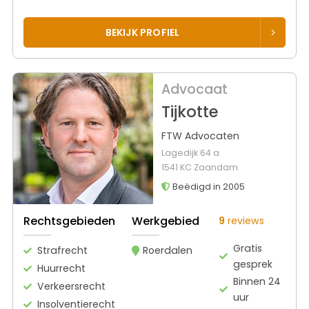
BEKIJK PROFIEL
Advocaat
Tijkotte
FTW Advocaten
Lagedijk 64 a
1541 KC Zaandam
Beëdigd in 2005
Rechtsgebieden
Werkgebied
9
reviews
Gratis
Strafrecht
Roerdalen
gesprek
Huurrecht
Binnen 24
Verkeersrecht
uur
Insolventierecht