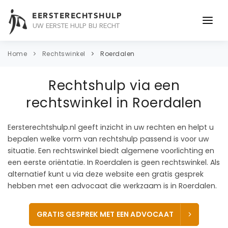
EERSTERECHTSHULP
UW EERSTE HULP BIJ RECHT
ONDERWERPEN
Home
Rechtswinkel
Roerdalen
JURIDISCH ADVIES
Rechtshulp via een
ADVOCAAT
rechtswinkel in Roerdalen
OVER ONS
Eersterechtshulp.nl geeft inzicht in uw rechten en helpt u
bepalen welke vorm van rechtshulp passend is voor uw
CONTACT
situatie. Een rechtswinkel biedt algemene voorlichting en
een eerste oriëntatie. In Roerdalen is geen rechtswinkel. Als
alternatief kunt u via deze website een gratis gesprek
hebben met een advocaat die werkzaam is in Roerdalen.
GRATIS GESPREK MET EEN ADVOCAAT