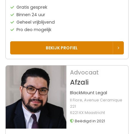
Gratis gesprek
Binnen 24 uur
Geheel vrijblijvend
Pro deo mogelijk
BEKIJK PROFIEL
Advocaat
Afzali
BlackMount Legal
Il Fiore, Avenue Ceramique
221
6221 KX Maastricht
Beëdigd in 2021