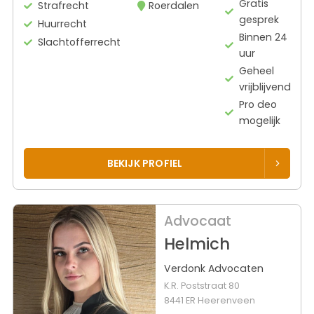
Gratis
Strafrecht
Roerdalen
gesprek
Huurrecht
Binnen 24
Slachtofferrecht
uur
Geheel
vrijblijvend
Pro deo
mogelijk
BEKIJK PROFIEL
Advocaat
Helmich
Verdonk Advocaten
K.R. Poststraat 80
8441 ER Heerenveen