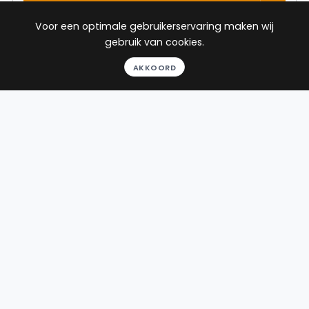
BEKIJK PROFIEL
Voor een optimale gebruikerservaring maken wij
gebruik van cookies.
Advocaat
AKKOORD
Dekker
WS Advocaten
Rooseveltlaan 2-4
1078 NH Amsterdam
Beëdigd in 2017
Rechtsgebieden
Werkgebied
Ontslagrecht
Hoogezand
Arbeidsrecht
Sociaal
zekerheidsrecht
Gezondheidsrecht