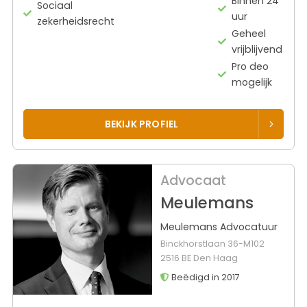
Binnen 24
Sociaal
uur
zekerheidsrecht
Geheel
vrijblijvend
Pro deo
mogelijk
BEKIJK PROFIEL
Advocaat
Meulemans
Meulemans Advocatuur
Binckhorstlaan 36-M102
2516 BE Den Haag
Beëdigd in 2017