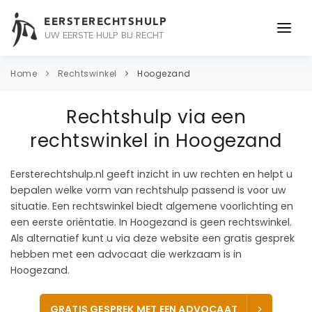
EERSTERECHTSHULP
UW EERSTE HULP BIJ RECHT
ONDERWERPEN
Home
Rechtswinkel
Hoogezand
JURIDISCH ADVIES
Rechtshulp via een
ADVOCAAT
rechtswinkel in Hoogezand
OVER ONS
Eersterechtshulp.nl geeft inzicht in uw rechten en helpt u
bepalen welke vorm van rechtshulp passend is voor uw
CONTACT
situatie. Een rechtswinkel biedt algemene voorlichting en
een eerste oriëntatie. In Hoogezand is geen rechtswinkel.
Als alternatief kunt u via deze website een gratis gesprek
hebben met een advocaat die werkzaam is in
Hoogezand.
GRATIS GESPREK MET EEN ADVOCAAT