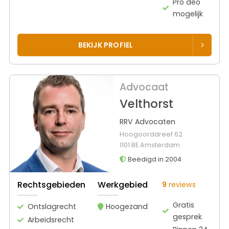
Pro deo
mogelijk
BEKIJK PROFIEL
Advocaat
Velthorst
RRV Advocaten
Hoogoorddreef 62
1101 BE Amsterdam
Beëdigd in 2004
Rechtsgebieden
Werkgebied
9
reviews
Gratis
Ontslagrecht
Hoogezand
gesprek
Arbeidsrecht