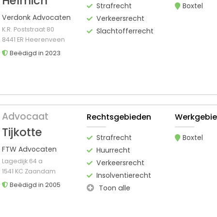
Helmich
Strafrecht
Boxtel
Verdonk Advocaten
Verkeersrecht
K.R. Poststraat 80
Slachtofferrecht
8441 ER Heerenveen
Beëdigd in 2023
Advocaat
Rechtsgebieden
Werkgebi
Tijkotte
Strafrecht
Boxtel
FTW Advocaten
Huurrecht
Lagedijk 64 a
Verkeersrecht
1541 KC Zaandam
Insolventierecht
Beëdigd in 2005
Toon alle