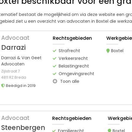
oxtel beschikbaar voor een gra
s alternatief bestaat de mogelijkheid om via deze website een 
ebied ziet u een overzicht van advocaten in Boxtel die werkzaa
Advocaat
Rechtsgebieden
Werkgebi
Darrazi
Strafrecht
Boxtel
Darrazi & Van Geet
Verkeersrecht
Advocaten
Belastingrecht
Zijlstraat 7
Omgevingsrecht
4811 RZ Breda
Toon alle
Beëdigd in 2019
Advocaat
Rechtsgebieden
Werkgebi
Steenbergen
Familierecht
Boxtel