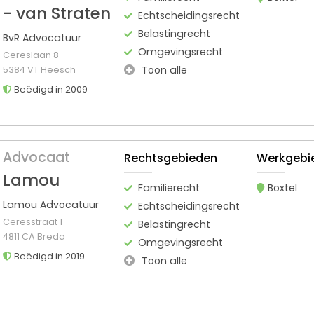
- van Straten
Echtscheidingsrecht
Belastingrecht
BvR Advocatuur
Omgevingsrecht
Cereslaan 8
Toon alle
5384 VT Heesch
Beëdigd in 2009
Advocaat
Rechtsgebieden
Werkgebi
Lamou
Familierecht
Boxtel
Lamou Advocatuur
Echtscheidingsrecht
Ceresstraat 1
Belastingrecht
4811 CA Breda
Omgevingsrecht
Beëdigd in 2019
Toon alle