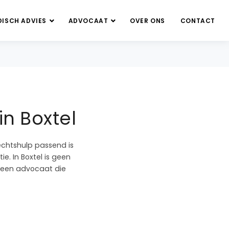
DISCH ADVIES
ADVOCAAT
OVER ONS
CONTACT
in Boxtel
echtshulp passend is
e. In Boxtel is geen
t een advocaat die