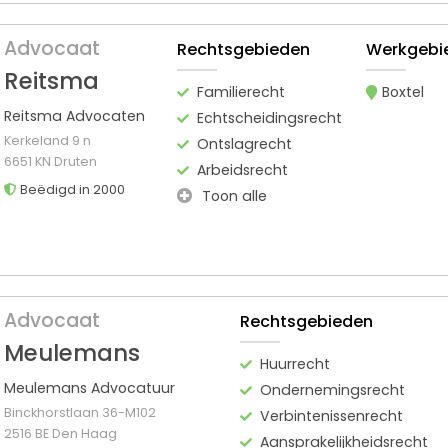
Advocaat
Rechtsgebieden
Werkgebi
Reitsma
Familierecht
Boxtel
Reitsma Advocaten
Echtscheidingsrecht
Kerkeland 9 n
Ontslagrecht
6651 KN Druten
Arbeidsrecht
Beëdigd in 2000
Toon alle
Advocaat
Rechtsgebieden
Meulemans
Huurrecht
Meulemans Advocatuur
Ondernemingsrecht
Binckhorstlaan 36-M102
Verbintenissenrecht
2516 BE Den Haag
Aansprakelijkheidsrecht