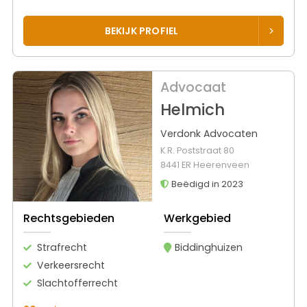
BEKIJK PROFIEL
Advocaat
Helmich
Verdonk Advocaten
K.R. Poststraat 80
8441 ER Heerenveen
Beëdigd in 2023
Rechtsgebieden
Werkgebied
Strafrecht
Biddinghuizen
Verkeersrecht
Slachtofferrecht