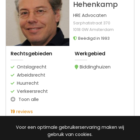
Hehenkamp
HRE Advocaten
Sarphatistraat 370
1018 GW Amsterdam
Beëdigd in 1993
Rechtsgebieden
Werkgebied
Ontslagrecht
Biddinghuizen
Arbeidsrecht
Huurrecht
Verkeersrecht
Toon alle
19
reviews
Gratis gesprek
Voor een optimale gebruikerservaring maken wij
Binnen 24 uur
gebruik van cookies.
Geheel vrijblijvend