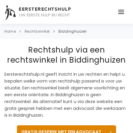
EERSTERECHTSHULP
UW EERSTE HULP BIJ RECHT
ONDERWERPEN
Home
Rechtswinkel
Biddinghuizen
JURIDISCH ADVIES
Rechtshulp via een
ADVOCAAT
rechtswinkel in Biddinghuizen
OVER ONS
Eersterechtshulp.nl geeft inzicht in uw rechten en helpt u
bepalen welke vorm van rechtshulp passend is voor uw
CONTACT
situatie. Een rechtswinkel biedt algemene voorlichting en
een eerste oriëntatie. In Biddinghuizen is geen
rechtswinkel. Als alternatief kunt u via deze website een
gratis gesprek hebben met een advocaat die werkzaam
is in Biddinghuizen.
GRATIS GESPREK MET EEN ADVOCAAT