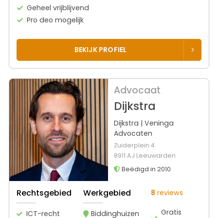
Geheel vrijblijvend
Pro deo mogelijk
BEKIJK PROFIEL
Advocaat
Dijkstra
Dijkstra | Veninga
Advocaten
Zuiderplein 4
8911 AJ Leeuwarden
Beëdigd in 2010
Rechtsgebied
Werkgebied
8
reviews
Gratis
ICT-recht
Biddinghuizen