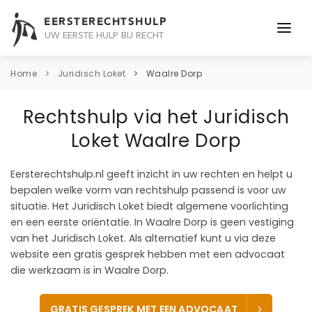
EERSTERECHTSHULP
UW EERSTE HULP BIJ RECHT
ONDERWERPEN
Home
Juridisch Loket
Waalre Dorp
JURIDISCH ADVIES
Rechtshulp via het Juridisch
ADVOCAAT
Loket Waalre Dorp
OVER ONS
Eersterechtshulp.nl geeft inzicht in uw rechten en helpt u
bepalen welke vorm van rechtshulp passend is voor uw
CONTACT
situatie. Het Juridisch Loket biedt algemene voorlichting
en een eerste oriëntatie. In Waalre Dorp is geen vestiging
van het Juridisch Loket. Als alternatief kunt u via deze
website een gratis gesprek hebben met een advocaat
die werkzaam is in Waalre Dorp.
GRATIS GESPREK MET EEN ADVOCAAT