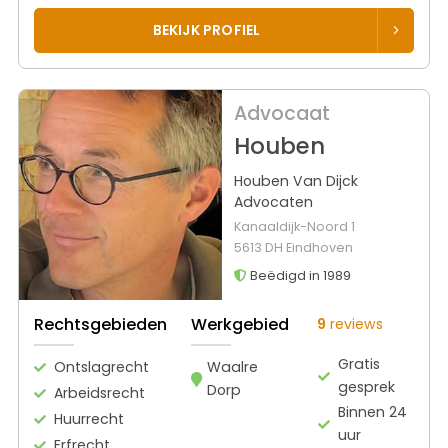
BEKIJK PROFIEL
Advocaat
Houben
Houben Van Dijck
Advocaten
Kanaaldijk-Noord 1
5613 DH Eindhoven
Beëdigd in 1989
Rechtsgebieden
Werkgebied
9
reviews
Gratis
Ontslagrecht
Waalre
gesprek
Dorp
Arbeidsrecht
Binnen 24
Huurrecht
uur
Erfrecht