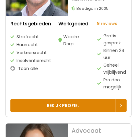
Beëdigd in 2005
Rechtsgebieden
Werkgebied
9
reviews
Gratis
Strafrecht
Waalre
gesprek
Dorp
Huurrecht
Binnen 24
Verkeersrecht
uur
Insolventierecht
Geheel
Toon alle
vrijblijvend
Pro deo
mogelijk
BEKIJK PROFIEL
Advocaat