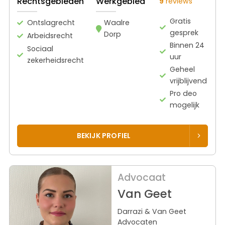
Rechtsgebieden
Werkgebied
9
reviews
Gratis
Ontslagrecht
Waalre
gesprek
Dorp
Arbeidsrecht
Binnen 24
Sociaal
uur
zekerheidsrecht
Geheel
vrijblijvend
Pro deo
mogelijk
BEKIJK PROFIEL
Advocaat
Van Geet
Darrazi & Van Geet
Advocaten