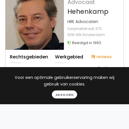
Advocaat
Hehenkamp
HRE Advocaten
Sarphatistraat 370
1018 GW Amsterdam
Beëdigd in 1993
Rechtsgebieden
Werkgebied
19
reviews
Gratis
Ontslagrecht
Waalre
gesprek
Dorp
Arbeidsrecht
Voor een optimale gebruikerservaring maken wij
Binnen 24
gebruik van cookies.
Huurrecht
uur
Verkeersrecht
AKKOORD
Geheel
Toon alle
vrijblijvend
Pro deo
mogelijk