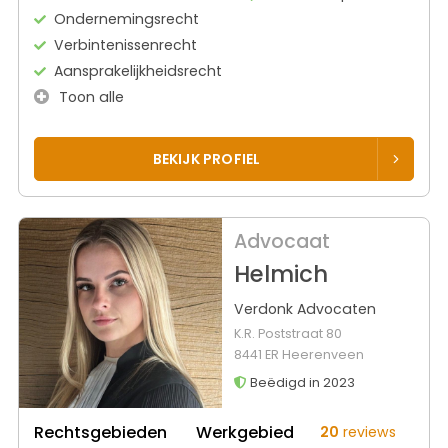
Ondernemingsrecht
Verbintenissenrecht
Aansprakelijkheidsrecht
Toon alle
BEKIJK PROFIEL
Advocaat
Helmich
Verdonk Advocaten
K.R. Poststraat 80
8441 ER Heerenveen
Beëdigd in 2023
Rechtsgebieden
Werkgebied
20
reviews