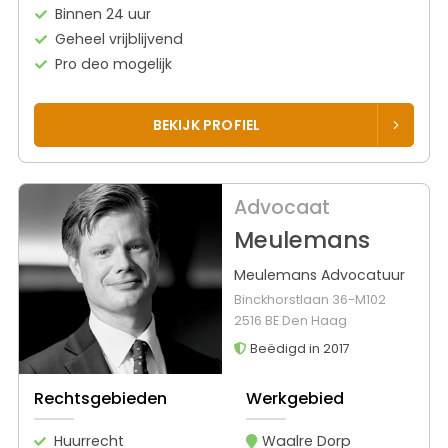
Binnen 24 uur
Geheel vrijblijvend
Pro deo mogelijk
BEKIJK PROFIEL
Advocaat
Meulemans
Meulemans Advocatuur
Binckhorstlaan 36-M102
2516 BE Den Haag
Beëdigd in 2017
Rechtsgebieden
Werkgebied
Huurrecht
Waalre Dorp