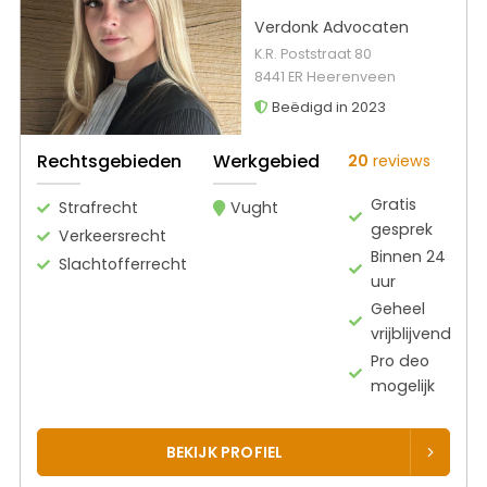
Verdonk Advocaten
K.R. Poststraat 80
8441 ER Heerenveen
Beëdigd in 2023
Rechtsgebieden
Werkgebied
20
reviews
Gratis
Strafrecht
Vught
gesprek
Verkeersrecht
Binnen 24
Slachtofferrecht
uur
Geheel
vrijblijvend
Pro deo
mogelijk
BEKIJK PROFIEL