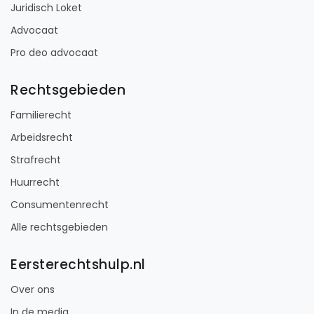
Duin
Strafrechtadvocatuur
Oosterweezenstraat 6M
1823 CN Alkmaar
Beëdigd in 2015
Rechtsgebieden
Werkgebied
17
reviews
Gratis
Strafrecht
Vught
gesprek
Verkeersrecht
Binnen 24
uur
Geheel
vrijblijvend
Pro deo
mogelijk
BEKIJK PROFIEL