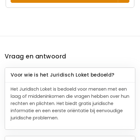
Advocaat
Van Geet
Darrazi & Van Geet
Advocaten
Zijlstraat 7
4811 RZ Breda
Beëdigd in 2022
Rechtsgebieden
Werkgebied
Strafrecht
Vught
Verkeersrecht
Vreemdelingenrecht
Belastingrecht
Toon alle