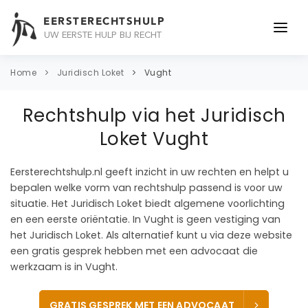
EERSTERECHTSHULP
UW EERSTE HULP BIJ RECHT
ONDERWERPEN
Home
Juridisch Loket
Vught
JURIDISCH ADVIES
Rechtshulp via het Juridisch
ADVOCAAT
Loket Vught
OVER ONS
Eersterechtshulp.nl geeft inzicht in uw rechten en helpt u
bepalen welke vorm van rechtshulp passend is voor uw
CONTACT
situatie. Het Juridisch Loket biedt algemene voorlichting
en een eerste oriëntatie. In Vught is geen vestiging van
het Juridisch Loket. Als alternatief kunt u via deze website
een gratis gesprek hebben met een advocaat die
werkzaam is in Vught.
GRATIS GESPREK MET EEN ADVOCAAT