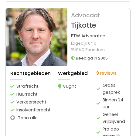
Advocaat
Tijkotte
FTW Advocaten
Lagedijk 64 a
1541 KC Zaandam
Beëdigd in 2005
Rechtsgebieden
Werkgebied
9
reviews
Gratis
Strafrecht
Vught
gesprek
Huurrecht
Binnen 24
Verkeersrecht
uur
Insolventierecht
Geheel
Toon alle
vrijblijvend
Pro deo
mogelijk