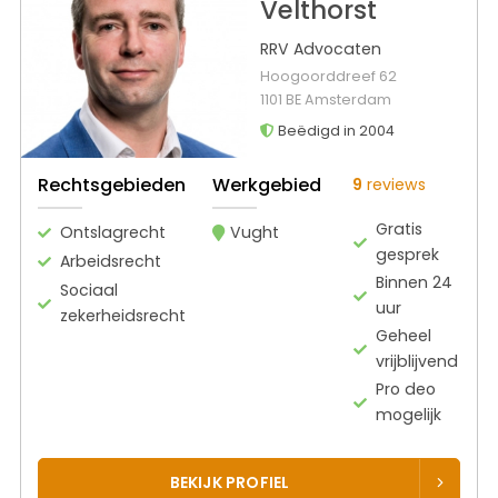
Velthorst
RRV Advocaten
Hoogoorddreef 62
1101 BE Amsterdam
Beëdigd in 2004
Rechtsgebieden
Werkgebied
9
reviews
Gratis
Ontslagrecht
Vught
gesprek
Arbeidsrecht
Binnen 24
Sociaal
uur
zekerheidsrecht
Geheel
vrijblijvend
Pro deo
mogelijk
BEKIJK PROFIEL