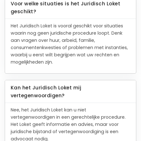
9
reviews
Gratis gesprek
Binnen 24 uur
Geheel vrijblijvend
Pro deo mogelijk
BEKIJK PROFIEL
Advocaat
Dijkstra
Dijkstra | Veninga
Advocaten
Zuiderplein 4
8911 AJ Leeuwarden
Beëdigd in 2010