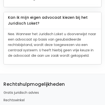
Rechtsgebied
Werkgebied
8
reviews
Gratis
ICT-recht
Vught
gesprek
Binnen 24
uur
Geheel
vrijblijvend
Pro deo
mogelijk
BEKIJK PROFIEL
Advocaat
Duin