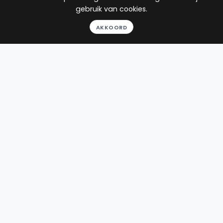
Gezondheidsrecht
gebruik van cookies.
22
reviews
AKKOORD
Gratis gesprek
Binnen 24 uur
Geheel vrijblijvend
Pro deo mogelijk
BEKIJK PROFIEL
Advocaat
Bean
BEAN Advocatuur
Prinsengracht 472
1017 KG Amsterdam
Beëdigd in 2018