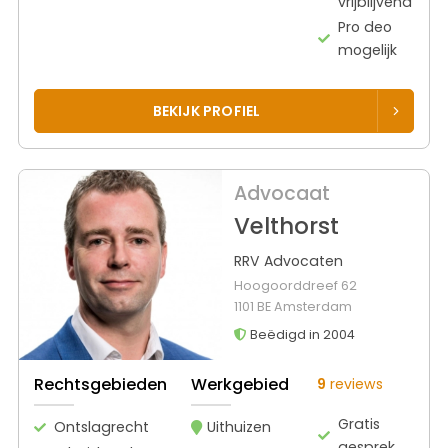
vrijblijvend
Pro deo
mogelijk
BEKIJK PROFIEL
Advocaat
Velthorst
RRV Advocaten
Hoogoorddreef 62
1101 BE Amsterdam
Beëdigd in 2004
Rechtsgebieden
Werkgebied
9
reviews
Gratis
Ontslagrecht
Uithuizen
gesprek