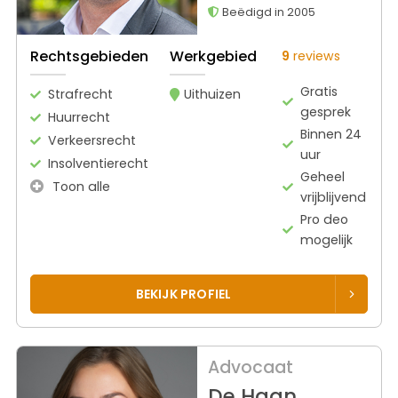
Beëdigd in 2005
Rechtsgebieden
Werkgebied
9
reviews
Gratis
Strafrecht
Uithuizen
gesprek
Huurrecht
Binnen 24
Verkeersrecht
uur
Insolventierecht
Geheel
Toon alle
vrijblijvend
Pro deo
mogelijk
BEKIJK PROFIEL
Advocaat
De Haan