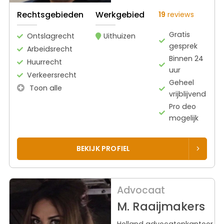
Rechtsgebieden
Werkgebied
19
reviews
Gratis
Ontslagrecht
Uithuizen
gesprek
Arbeidsrecht
Binnen 24
Huurrecht
uur
Verkeersrecht
Geheel
Toon alle
vrijblijvend
Pro deo
mogelijk
BEKIJK PROFIEL
Advocaat
M. Raaijmakers
Holland advocatenkantoor