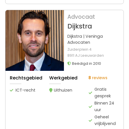
Advocaat
Dijkstra
Dijkstra | Veninga
Advocaten
Zuiderplein 4
8911 AJ Leeuwarden
Beëdigd in 2010
Rechtsgebied
Werkgebied
8
reviews
Gratis
ICT-recht
Uithuizen
gesprek
Binnen 24
uur
Geheel
vrijblijvend