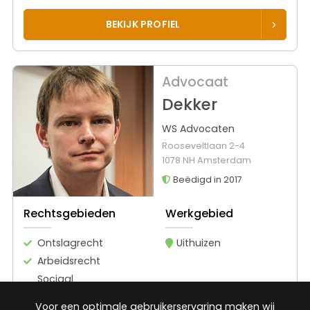
BEKIJK PROFIEL
Advocaat
Dekker
WS Advocaten
Rooseveltlaan 2-4
1078 NH Amsterdam
Beëdigd in 2017
Rechtsgebieden
Werkgebied
Ontslagrecht
Uithuizen
Arbeidsrecht
Sociaal
zekerheidsrecht
Voor een optimale gebruikerservaring maken wij