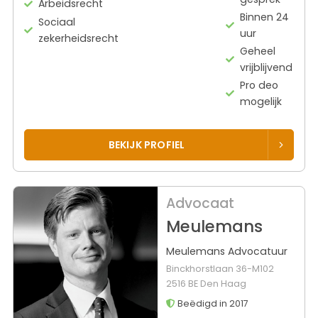
Arbeidsrecht
Binnen 24
Sociaal
uur
zekerheidsrecht
Geheel
vrijblijvend
Pro deo
mogelijk
BEKIJK PROFIEL
Advocaat
Meulemans
Meulemans Advocatuur
Binckhorstlaan 36-M102
2516 BE Den Haag
Beëdigd in 2017