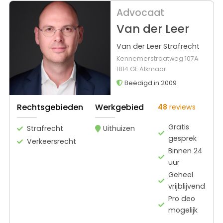
Advocaat
Van der Leer
Van der Leer Strafrecht
Kennemerstraatweg 107A
1814 GE Alkmaar
Beëdigd in 2009
Rechtsgebieden
Werkgebied
48
reviews
Gratis
Strafrecht
Uithuizen
gesprek
Verkeersrecht
Binnen 24
uur
Geheel
vrijblijvend
Pro deo
mogelijk