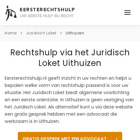
EERSTERECHTSHULP
UW EERSTE HULP BIJ RECHT
ONDERWERPEN
Home
Juridisch Loket
Uithuizen
JURIDISCH ADVIES
Rechtshulp via het Juridisch
ADVOCAAT
Loket Uithuizen
OVER ONS
Eersterechtshulp.nl geeft inzicht in uw rechten en helpt u
bepalen welke vorm van rechtshulp passend is voor uw
CONTACT
situatie. Het Juridisch Loket biedt algemene voorlichting
en een eerste oriëntatie. In Uithuizen is geen vestiging van
het Juridisch Loket. Als alternatief kunt u via deze website
een gratis gesprek hebben met een advocaat die
werkzaam is in Uithuizen.
GRATIS GESPREK MET EEN ADVOCAAT