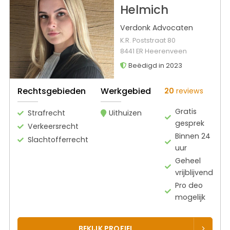
Helmich
Verdonk Advocaten
K.R. Poststraat 80
8441 ER Heerenveen
Beëdigd in 2023
Rechtsgebieden
Werkgebied
20
reviews
Gratis
Strafrecht
Uithuizen
gesprek
Verkeersrecht
Binnen 24
Slachtofferrecht
uur
Geheel
vrijblijvend
Pro deo
mogelijk
BEKIJK PROFIEL