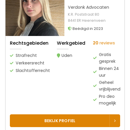
Verdonk Advocaten
K.R. Poststraat 80
8441 ER Heerenveen
Beëdigd in 2023
Rechtsgebieden
Werkgebied
20
reviews
Gratis
Strafrecht
Uden
gesprek
Verkeersrecht
Binnen 24
Slachtofferrecht
uur
Geheel
vrijblijvend
Pro deo
mogelijk
BEKIJK PROFIEL