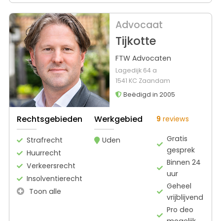
Advocaat
Tijkotte
FTW Advocaten
Lagedijk 64 a
1541 KC Zaandam
Beëdigd in 2005
Rechtsgebieden
Werkgebied
9
reviews
Gratis
Strafrecht
Uden
gesprek
Huurrecht
Binnen 24
Verkeersrecht
uur
Insolventierecht
Geheel
Toon alle
vrijblijvend
Pro deo
mogelijk