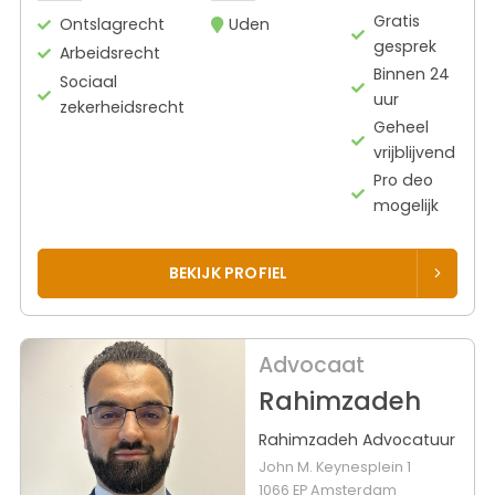
Gratis
Ontslagrecht
Uden
gesprek
Arbeidsrecht
Binnen 24
Sociaal
uur
zekerheidsrecht
Geheel
vrijblijvend
Pro deo
mogelijk
BEKIJK PROFIEL
Advocaat
Rahimzadeh
Rahimzadeh Advocatuur
John M. Keynesplein 1
1066 EP Amsterdam