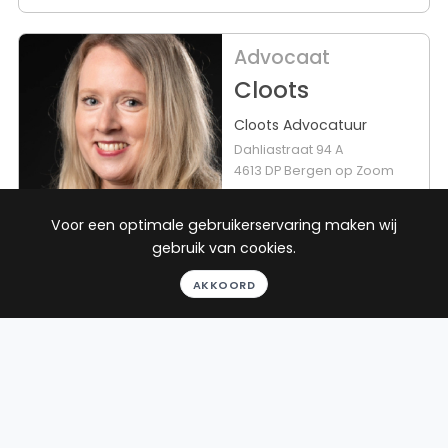
Advocaat
Cloots
Cloots Advocatuur
Dahliastraat 94 A
4613 DP Bergen op Zoom
Beëdigd in 2017
Voor een optimale gebruikerservaring maken wij
Rechtsgebied
Werkgebied
25
reviews
gebruik van cookies.
AKKOORD
Gratis
Erfrecht
Uden
gesprek
Binnen 24
uur
Geheel
vrijblijvend
Pro deo