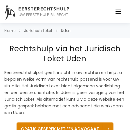
EERSTERECHTSHULP
UW EERSTE HULP BIJ RECHT
ONDERWERPEN
Home
Juridisch Loket
Uden
JURIDISCH ADVIES
Rechtshulp via het Juridisch
ADVOCAAT
Loket Uden
OVER ONS
Eersterechtshulp.nl geeft inzicht in uw rechten en helpt u
bepalen welke vorm van rechtshulp passend is voor uw
CONTACT
situatie. Het Juridisch Loket biedt algemene voorlichting
en een eerste oriëntatie. In Uden is geen vestiging van het
Juridisch Loket. Als alternatief kunt u via deze website een
gratis gesprek hebben met een advocaat die werkzaam
is in Uden.
GRATIS GESPREK MET EEN ADVOCAAT