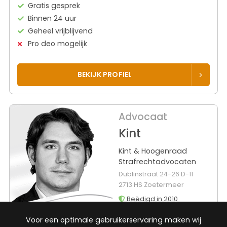
Gratis gesprek
Binnen 24 uur
Geheel vrijblijvend
Pro deo mogelijk
BEKIJK PROFIEL
Advocaat
Kint
Kint & Hoogenraad
Strafrechtadvocaten
Dublinstraat 24-26 D-11
2713 HS Zoetermeer
Beëdigd in 2010
Voor een optimale gebruikerservaring maken wij
Rechtsgebieden
Werkgebied