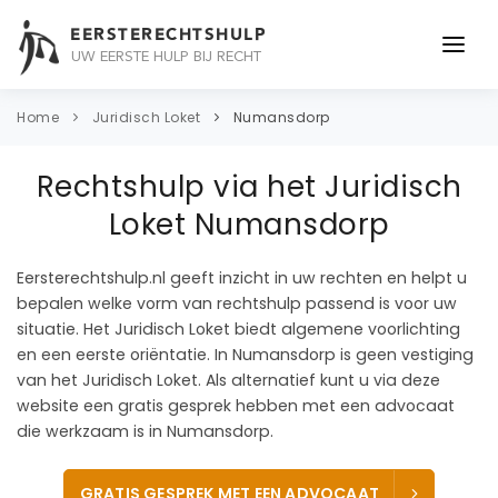
EERSTERECHTSHULP
UW EERSTE HULP BIJ RECHT
ONDERWERPEN
Home
Juridisch Loket
Numansdorp
JURIDISCH ADVIES
Rechtshulp via het Juridisch
ADVOCAAT
Loket Numansdorp
OVER ONS
Eersterechtshulp.nl geeft inzicht in uw rechten en helpt u
bepalen welke vorm van rechtshulp passend is voor uw
CONTACT
situatie. Het Juridisch Loket biedt algemene voorlichting
en een eerste oriëntatie. In Numansdorp is geen vestiging
van het Juridisch Loket. Als alternatief kunt u via deze
website een gratis gesprek hebben met een advocaat
die werkzaam is in Numansdorp.
GRATIS GESPREK MET EEN ADVOCAAT