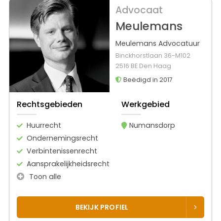
Advocaat
Meulemans
Meulemans Advocatuur
Binckhorstlaan 36-M102
2516 BE Den Haag
Beëdigd in 2017
Rechtsgebieden
Werkgebied
Huurrecht
Numansdorp
Ondernemingsrecht
Verbintenissenrecht
Aansprakelijkheidsrecht
Toon alle
BEKIJK PROFIEL