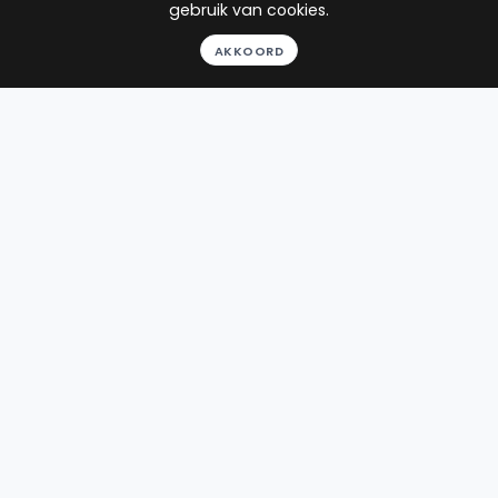
gebruik van cookies.
Strafrecht
Numansdorp
AKKOORD
Verkeersrecht
Jeugdrecht
5
reviews
Gratis gesprek
Binnen 24 uur
Geheel vrijblijvend
Pro deo mogelijk
BEKIJK PROFIEL
Advocaat
Dijkstra