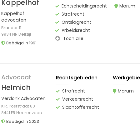
Kappelhof
Echtscheidingsrecht
Marum
Kappelhof
Strafrecht
advocaten
Ontslagrecht
Brander 11
Arbeidsrecht
9934 NR Delfzijl
Toon alle
Beëdigd in 1991
Advocaat
Rechtsgebieden
Werkgebi
Helmich
Strafrecht
Marum
Verdonk Advocaten
Verkeersrecht
K.R. Poststraat 80
Slachtofferrecht
8441 ER Heerenveen
Beëdigd in 2023