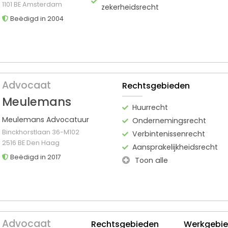
1101 BE Amsterdam
zekerheidsrecht
Beëdigd in 2004
Advocaat
Rechtsgebieden
Meulemans
Huurrecht
Meulemans Advocatuur
Ondernemingsrecht
Binckhorstlaan 36-M102
Verbintenissenrecht
2516 BE Den Haag
Aansprakelijkheidsrecht
Beëdigd in 2017
Toon alle
Advocaat
Rechtsgebieden
Werkgebi