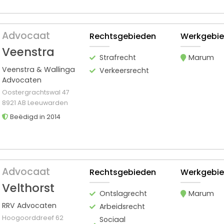
Advocaat
Rechtsgebieden
Werkgebi
Veenstra
Strafrecht
Marum
Veenstra & Wallinga
Verkeersrecht
Advocaten
Oostergrachtswal 47
8921 AB Leeuwarden
Beëdigd in 2014
Advocaat
Rechtsgebieden
Werkgebi
Velthorst
Ontslagrecht
Marum
RRV Advocaten
Arbeidsrecht
Hoogoorddreef 62
Sociaal