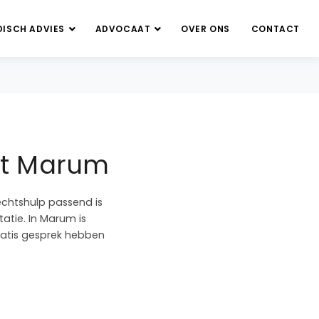
DISCH ADVIES
ADVOCAAT
OVER ONS
CONTACT
ket Marum
echtshulp passend is
tatie. In Marum is
gratis gesprek hebben