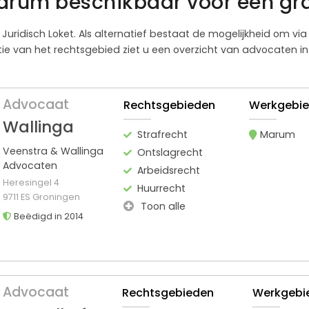
arum beschikbaar voor een gra
 Juridisch Loket. Als alternatief bestaat de mogelijkheid om vi
e van het rechtsgebied ziet u een overzicht van advocaten in
Advocaat
Rechtsgebieden
Werkgebi
Wallinga
Strafrecht
Marum
Veenstra & Wallinga
Ontslagrecht
Advocaten
Arbeidsrecht
Heresingel 4
Huurrecht
9711 ES Groningen
Toon alle
Beëdigd in 2014
Advocaat
Rechtsgebieden
Werkgebi