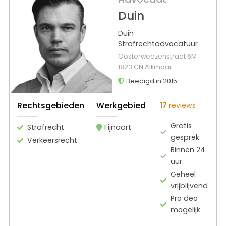
Duin
Duin
Strafrechtadvocatuur
Oosterweezenstraat 6M
1823 CN Alkmaar
Beëdigd in 2015
Rechtsgebieden
Werkgebied
17
reviews
Gratis
Strafrecht
Fijnaart
gesprek
Verkeersrecht
Binnen 24
uur
Geheel
vrijblijvend
Pro deo
mogelijk