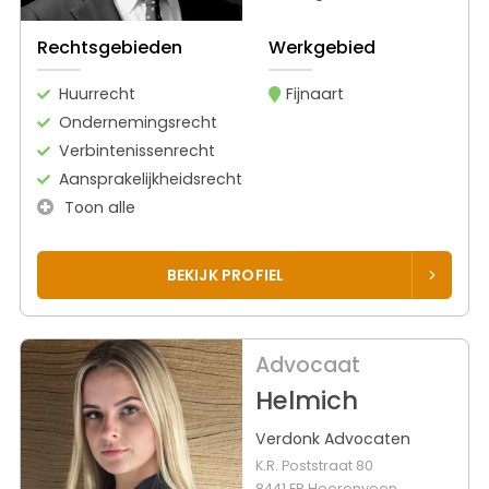
Rechtsgebieden
Werkgebied
Huurrecht
Fijnaart
Ondernemingsrecht
Verbintenissenrecht
Aansprakelijkheidsrecht
Toon alle
BEKIJK PROFIEL
Advocaat
Helmich
Verdonk Advocaten
K.R. Poststraat 80
8441 ER Heerenveen