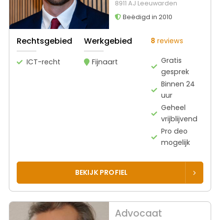
8911 AJ Leeuwarden
Beëdigd in 2010
Rechtsgebied
Werkgebied
8
reviews
Gratis
ICT-recht
Fijnaart
gesprek
Binnen 24
uur
Geheel
vrijblijvend
Pro deo
mogelijk
BEKIJK PROFIEL
Advocaat