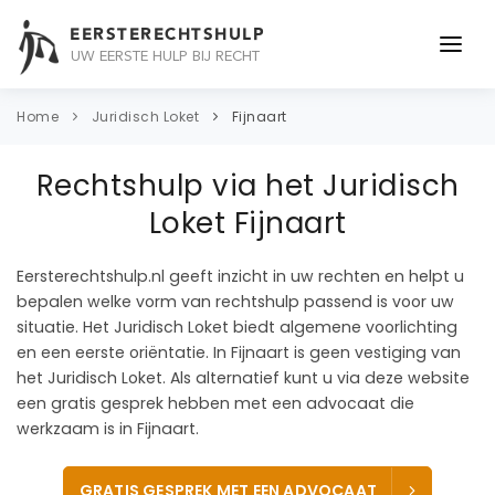
EERSTERECHTSHULP
UW EERSTE HULP BIJ RECHT
ONDERWERPEN
Home
Juridisch Loket
Fijnaart
JURIDISCH ADVIES
Rechtshulp via het Juridisch
ADVOCAAT
Loket Fijnaart
OVER ONS
Eersterechtshulp.nl geeft inzicht in uw rechten en helpt u
bepalen welke vorm van rechtshulp passend is voor uw
CONTACT
situatie. Het Juridisch Loket biedt algemene voorlichting
en een eerste oriëntatie. In Fijnaart is geen vestiging van
het Juridisch Loket. Als alternatief kunt u via deze website
een gratis gesprek hebben met een advocaat die
werkzaam is in Fijnaart.
GRATIS GESPREK MET EEN ADVOCAAT