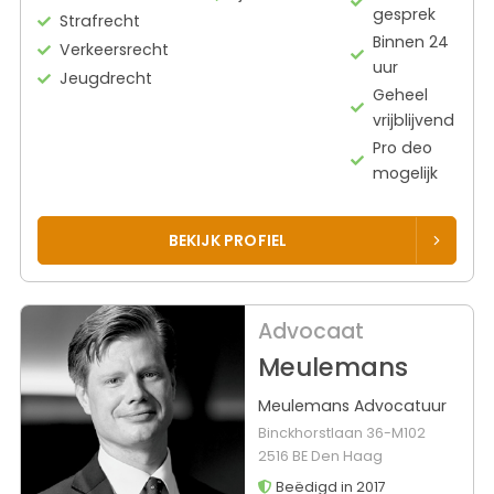
gesprek
Strafrecht
Binnen 24
Verkeersrecht
uur
Jeugdrecht
Geheel
vrijblijvend
Pro deo
mogelijk
BEKIJK PROFIEL
Advocaat
Meulemans
Meulemans Advocatuur
Binckhorstlaan 36-M102
2516 BE Den Haag
Beëdigd in 2017