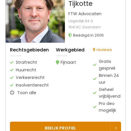
Tijkotte
FTW Advocaten
Lagedijk 64 a
1541 KC Zaandam
Beëdigd in 2005
Rechtsgebieden
Werkgebied
9
reviews
Gratis
Strafrecht
Fijnaart
gesprek
Huurrecht
Binnen 24
Verkeersrecht
uur
Insolventierecht
Geheel
Toon alle
vrijblijvend
Pro deo
mogelijk
BEKIJK PROFIEL