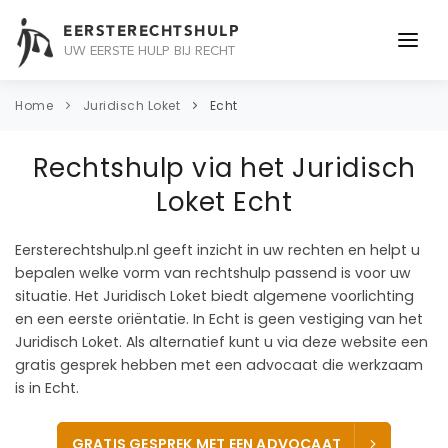
EERSTERECHTSHULP
UW EERSTE HULP BIJ RECHT
ONDERWERPEN
Home
Juridisch Loket
Echt
JURIDISCH ADVIES
Rechtshulp via het Juridisch
ADVOCAAT
Loket Echt
OVER ONS
Eersterechtshulp.nl geeft inzicht in uw rechten en helpt u
bepalen welke vorm van rechtshulp passend is voor uw
CONTACT
situatie. Het Juridisch Loket biedt algemene voorlichting
en een eerste oriëntatie. In Echt is geen vestiging van het
Juridisch Loket. Als alternatief kunt u via deze website een
gratis gesprek hebben met een advocaat die werkzaam
is in Echt.
GRATIS GESPREK MET EEN ADVOCAAT