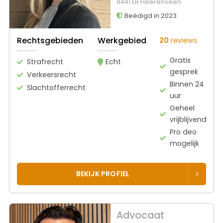
8441 ER Heerenveen
Beëdigd in 2023
Rechtsgebieden
Werkgebied
20
reviews
Gratis
Strafrecht
Echt
gesprek
Verkeersrecht
Binnen 24
Slachtofferrecht
uur
Geheel
vrijblijvend
Pro deo
mogelijk
BEKIJK PROFIEL
Advocaat