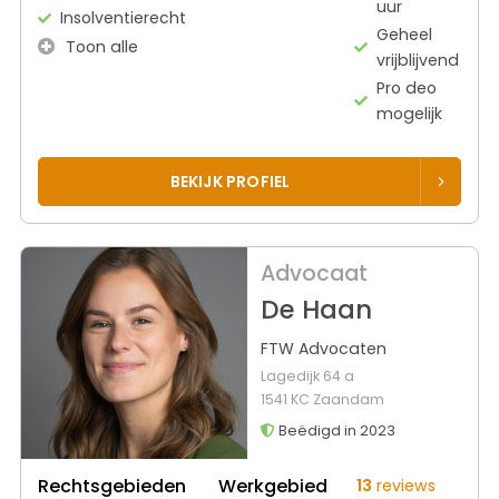
uur
Insolventierecht
Geheel
Toon alle
vrijblijvend
Pro deo
mogelijk
BEKIJK PROFIEL
Advocaat
De Haan
FTW Advocaten
Lagedijk 64 a
1541 KC Zaandam
Beëdigd in 2023
Rechtsgebieden
Werkgebied
13
reviews