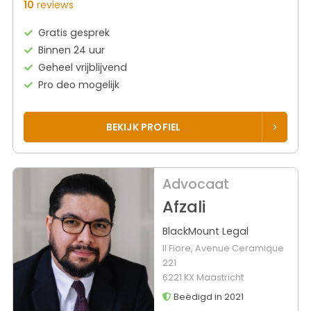
10
reviews
Gratis gesprek
Binnen 24 uur
Geheel vrijblijvend
Pro deo mogelijk
BEKIJK PROFIEL
Advocaat
Afzali
BlackMount Legal
Il Fiore, Avenue Ceramique
221
6221 KX Maastricht
Beëdigd in 2021