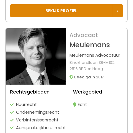
BEKIJK PROFIEL
Advocaat
Meulemans
Meulemans Advocatuur
Binckhorstlaan 36-M102
2516 BE Den Haag
Beëdigd in 2017
Rechtsgebieden
Werkgebied
Huurrecht
Echt
Ondernemingsrecht
Verbintenissenrecht
Aansprakelijkheidsrecht