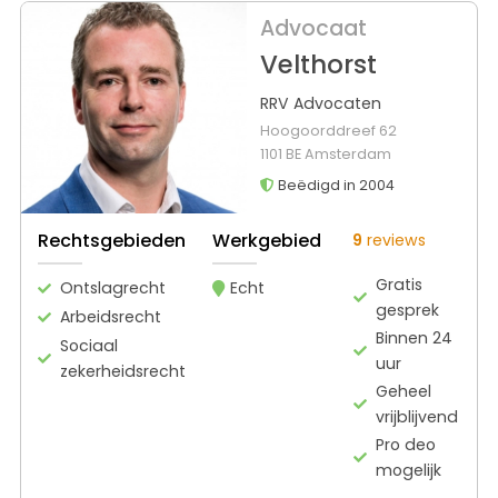
Advocaat
Velthorst
RRV Advocaten
Hoogoorddreef 62
1101 BE Amsterdam
Beëdigd in 2004
Rechtsgebieden
Werkgebied
9
reviews
Gratis
Ontslagrecht
Echt
gesprek
Arbeidsrecht
Binnen 24
Sociaal
uur
zekerheidsrecht
Geheel
vrijblijvend
Pro deo
mogelijk