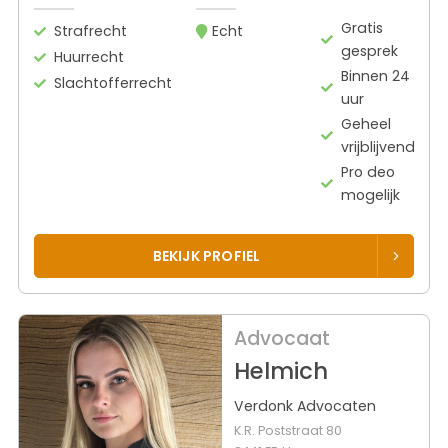
Gratis
Strafrecht
Echt
gesprek
Huurrecht
Binnen 24
Slachtofferrecht
uur
Geheel
vrijblijvend
Pro deo
mogelijk
BEKIJK PROFIEL
Advocaat
Helmich
Verdonk Advocaten
K.R. Poststraat 80