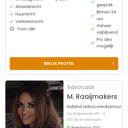
gesprek
Arbeidsrecht
Binnen 24
Huurrecht
uur
Verkeersrecht
Geheel
Toon alle
vrijblijvend
Pro deo
mogelijk
BEKIJK PROFIEL
Advocaat
M. Raaijmakers
Holland advocatenkantoor
De Ruijterkade 107 -3
1011 AB Amsterdam
Beëdigd in 2013