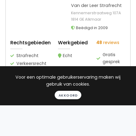
Van der Leer Strafrecht
Kennemerstraatweg 107A
1814 GE Alkmaar
Beëdigd in 2009
Rechtsgebieden
Werkgebied
48
reviews
Gratis
Strafrecht
Echt
gesprek
Verkeersrecht
Binnen 24
uur
Voor een optimale gebruikerservaring maken wij
Geheel
gebruik van cookies.
vrijblijvend
AKKOORD
Pro deo
mogelijk
BEKIJK PROFIEL