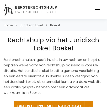
EERSTERECHTSHULP
UW EERSTE HULP BIJ RECHT
ONDERWERPEN
Home
Juridisch Loket
Boekel
JURIDISCH ADVIES
Rechtshulp via het Juridisch
ADVOCAAT
Loket Boekel
OVER ONS
Eersterechtshulp.nl geeft inzicht in uw rechten en helpt u
bepalen welke vorm van rechtshulp passend is voor uw
CONTACT
situatie. Het Juridisch Loket biedt algemene voorlichting
en een eerste oriëntatie. In Boekel is geen vestiging van
het Juridisch Loket. Als alternatief kunt u via deze website
een gratis gesprek hebben met een advocaat die
werkzaam is in Boekel.
GRATIS GESPREK MET EEN ADVOCAAT