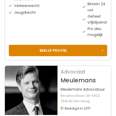
Binnen 24
Verkeersrecht
uur
Jeugdrecht
Geheel
vrijblijvend
Pro deo
mogelijk
BEKIJK PROFIEL
Advocaat
Meulemans
Meulemans Advocatuur
Binckhorstlaan 36-M102
2516 BE Den Haag
Beëdigd in 2017