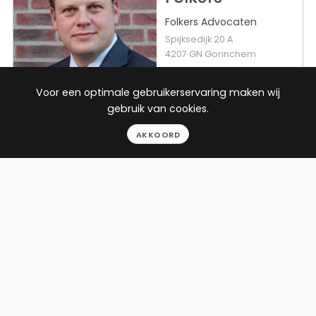
Folkers Advocaten
Spijksedijk 20 A
4207 GN Gorinchem
Beëdigd in 2006
Voor een optimale gebruikerservaring maken wij
Rechtsgebieden
Werkgebied
gebruik van cookies.
AKKOORD
Strafrecht
Boekel
Arbeidsrecht
Verkeersrecht
Consumentenrecht
Toon alle
5
reviews
Gratis gesprek
Binnen 24 uur
Geheel vrijblijvend