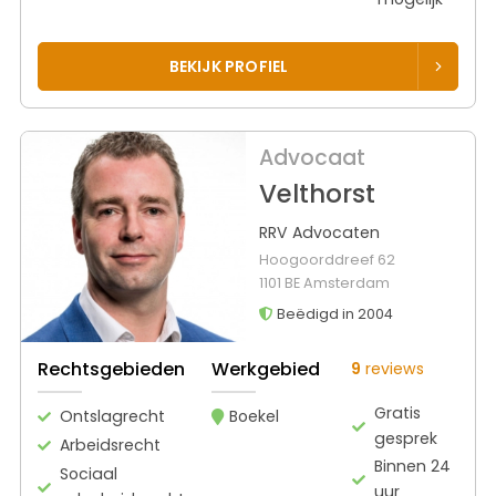
BEKIJK PROFIEL
Advocaat
Velthorst
RRV Advocaten
Hoogoorddreef 62
1101 BE Amsterdam
Beëdigd in 2004
Rechtsgebieden
Werkgebied
9
reviews
Gratis
Ontslagrecht
Boekel
gesprek
Arbeidsrecht
Binnen 24
Sociaal
uur