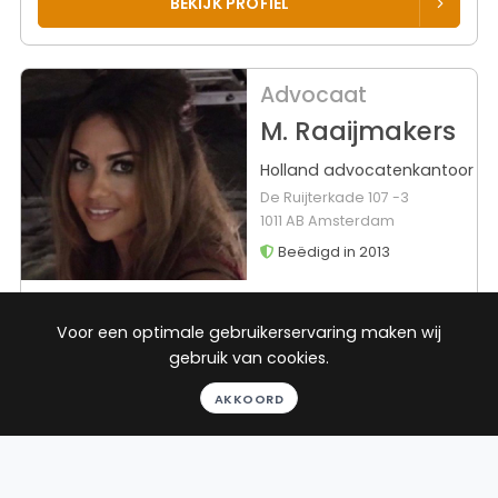
BEKIJK PROFIEL
Advocaat
M. Raaijmakers
Holland advocatenkantoor
De Ruijterkade 107 -3
1011 AB Amsterdam
Beëdigd in 2013
Rechtsgebied
Werkgebied
16
reviews
Voor een optimale gebruikerservaring maken wij
Gratis
Huurrecht
Assen
gebruik van cookies.
gesprek
AKKOORD
Binnen 24
uur
Geheel
vrijblijvend