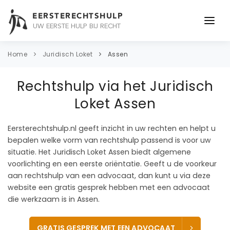
EERSTERECHTSHULP
UW EERSTE HULP BIJ RECHT
ONDERWERPEN
Home
Juridisch Loket
Assen
JURIDISCH ADVIES
Rechtshulp via het Juridisch
ADVOCAAT
Loket Assen
OVER ONS
Eersterechtshulp.nl geeft inzicht in uw rechten en helpt u
bepalen welke vorm van rechtshulp passend is voor uw
CONTACT
situatie. Het Juridisch Loket Assen biedt algemene
voorlichting en een eerste oriëntatie. Geeft u de voorkeur
aan rechtshulp van een advocaat, dan kunt u via deze
website een gratis gesprek hebben met een advocaat
die werkzaam is in Assen.
GRATIS GESPREK MET EEN ADVOCAAT