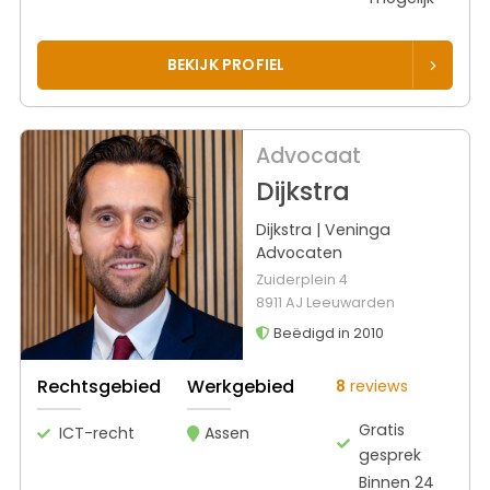
BEKIJK PROFIEL
Advocaat
Dijkstra
Dijkstra | Veninga
Advocaten
Zuiderplein 4
8911 AJ Leeuwarden
Beëdigd in 2010
Rechtsgebied
Werkgebied
8
reviews
Gratis
ICT-recht
Assen
gesprek
Binnen 24