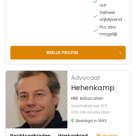
uur
Geheel
vrijblijvend
Pro deo
mogelijk
BEKIJK PROFIEL
Advocaat
Hehenkamp
HRE Advocaten
Sarphatistraat 370
1018 GW Amsterdam
Beëdigd in 1993
Rechtsgebieden
Werkgebied
19
reviews