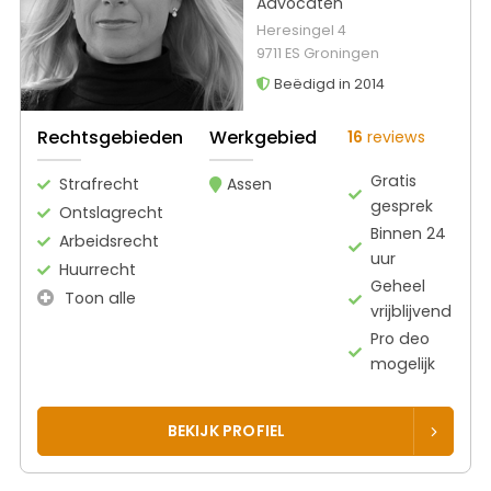
Advocaten
Heresingel 4
9711 ES Groningen
Beëdigd in 2014
Rechtsgebieden
Werkgebied
16
reviews
Gratis
Strafrecht
Assen
gesprek
Ontslagrecht
Binnen 24
Arbeidsrecht
uur
Huurrecht
Geheel
Toon alle
vrijblijvend
Pro deo
mogelijk
BEKIJK PROFIEL