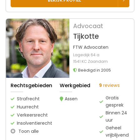
BEKIJK PROFIEL
Advocaat
Tijkotte
FTW Advocaten
Lagedijk 64 a
1541 KC Zaandam
Beëdigd in 2005
Rechtsgebieden
Werkgebied
9
reviews
Gratis
Strafrecht
Assen
gesprek
Huurrecht
Binnen 24
Verkeersrecht
uur
Insolventierecht
Geheel
Toon alle
vrijblijvend