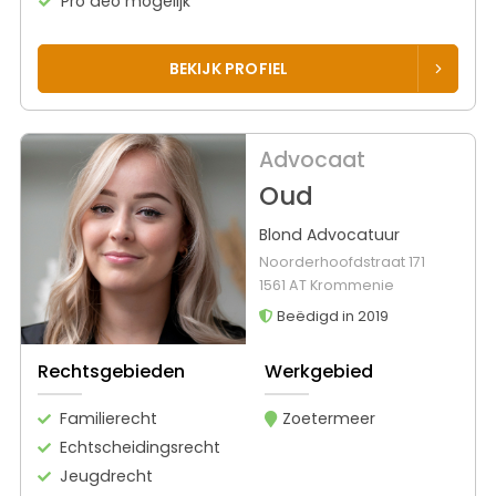
Pro deo mogelijk
BEKIJK PROFIEL
Advocaat
Oud
Blond Advocatuur
Noorderhoofdstraat 171
1561 AT Krommenie
Beëdigd in 2019
Rechtsgebieden
Werkgebied
Familierecht
Zoetermeer
Echtscheidingsrecht
Jeugdrecht