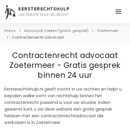
EERSTERECHTSHULP
UW EERSTE HULP BIJ RECHT
ONDERWERPEN
Home
Advocaat zoeken (gratis gesprek)
Zoetermeer
Contractenrecht advocaat
JURIDISCH ADVIES
Contractenrecht advocaat
ADVOCAAT
Zoetermeer - Gratis gesprek
OVER ONS
binnen 24 uur
CONTACT
Eersterechtshulp.nl geeft inzicht in uw rechten en helpt u
bepalen welke vorm van rechtshulp binnen het
contractenrecht passend is voor uw situatie. Indien
gewenst kunt u via deze website een gratis gesprek
hebben met een contractenrechtadvocaat die
werkzaam is in Zoetermeer.