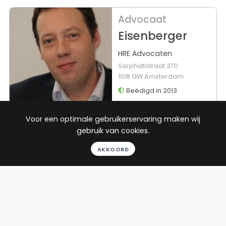
Advocaat
Eisenberger
HRE Advocaten
Sarphatistraat 370
1018 GW Amsterdam
Beëdigd in 2013
Rechtsgebieden
Werkgebied
Voor een optimale gebruikerservaring maken wij
gebruik van cookies.
Ontslagrecht
Zoetermeer
Arbeidsrecht
AKKOORD
Huurrecht
Consumentenrecht
Toon alle
24
reviews