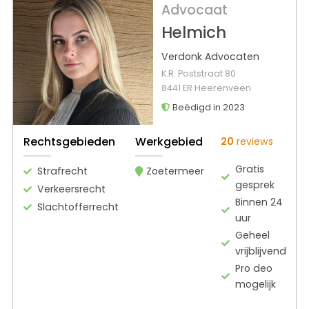
Advocaat
Helmich
Verdonk Advocaten
K.R. Poststraat 80
8441 ER Heerenveen
Beëdigd in 2023
Rechtsgebieden
Werkgebied
20
reviews
Gratis
Strafrecht
Zoetermeer
gesprek
Verkeersrecht
Binnen 24
Slachtofferrecht
uur
Geheel
vrijblijvend
Pro deo
mogelijk