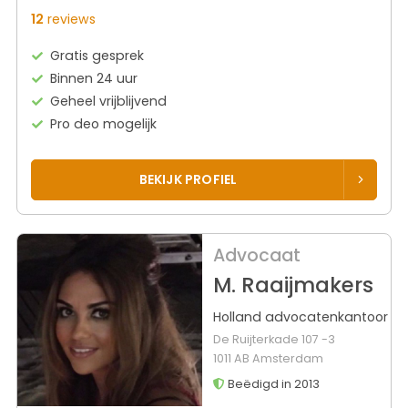
12
reviews
Gratis gesprek
Binnen 24 uur
Geheel vrijblijvend
Pro deo mogelijk
BEKIJK PROFIEL
Advocaat
M. Raaijmakers
Holland advocatenkantoor
De Ruijterkade 107 -3
1011 AB Amsterdam
Beëdigd in 2013