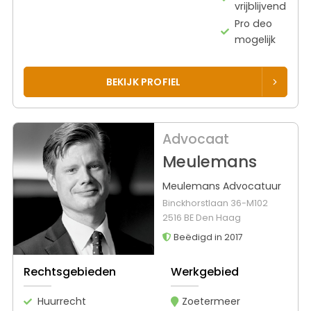
vrijblijvend
Pro deo
mogelijk
BEKIJK PROFIEL
Advocaat
Meulemans
Meulemans Advocatuur
Binckhorstlaan 36-M102
2516 BE Den Haag
Beëdigd in 2017
Rechtsgebieden
Werkgebied
Huurrecht
Zoetermeer