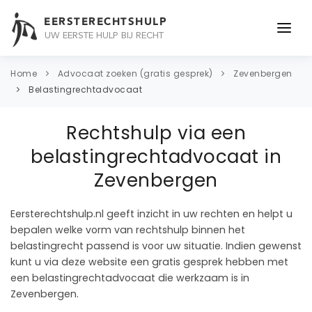
EERSTERECHTSHULP
UW EERSTE HULP BIJ RECHT
ONDERWERPEN
Home
Advocaat zoeken (gratis gesprek)
Zevenbergen
Belastingrechtadvocaat
JURIDISCH ADVIES
Rechtshulp via een
ADVOCAAT
belastingrechtadvocaat in
OVER ONS
Zevenbergen
CONTACT
Eersterechtshulp.nl geeft inzicht in uw rechten en helpt u
bepalen welke vorm van rechtshulp binnen het
belastingrecht passend is voor uw situatie. Indien gewenst
kunt u via deze website een gratis gesprek hebben met
een belastingrechtadvocaat die werkzaam is in
Zevenbergen.