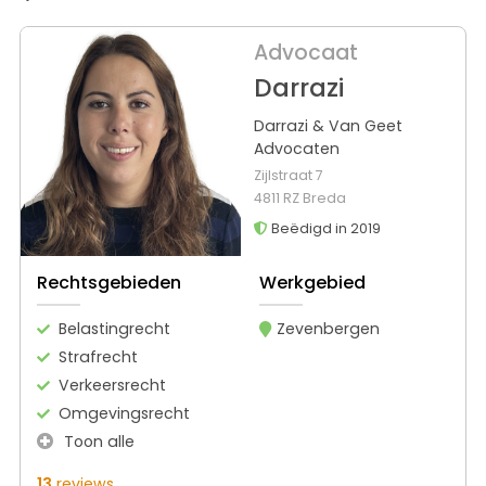
Advocaat
Darrazi
Darrazi & Van Geet
Advocaten
Zijlstraat 7
4811 RZ Breda
Beëdigd in 2019
Rechtsgebieden
Werkgebied
Belastingrecht
Zevenbergen
Strafrecht
Verkeersrecht
Omgevingsrecht
Toon alle
13
reviews