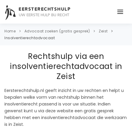
EERSTERECHTSHULP
UW EERSTE HULP BIJ RECHT
ONDERWERPEN
Home
Advocaat zoeken (gratis gesprek)
Zeist
Insolventierechtadvocaat
JURIDISCH ADVIES
Rechtshulp via een
ADVOCAAT
insolventierechtadvocaat in
OVER ONS
Zeist
CONTACT
Eersterechtshulp.nl geeft inzicht in uw rechten en helpt u
bepalen welke vorm van rechtshulp binnen het
insolventierecht passend is voor uw situatie. Indien
gewenst kunt u via deze website een gratis gesprek
hebben met een insolventierechtadvocaat die werkzaam
is in Zeist.