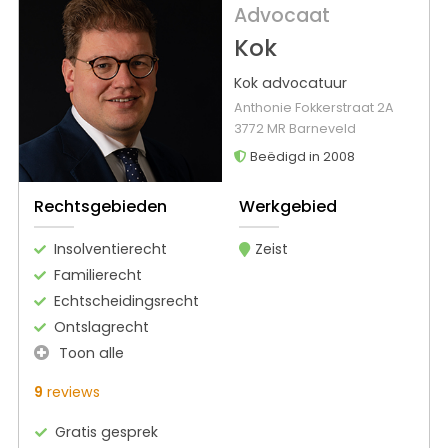
Advocaat
Kok
Kok advocatuur
Anthonie Fokkerstraat 2A
3772 MR Barneveld
Beëdigd in 2008
Rechtsgebieden
Werkgebied
Insolventierecht
Zeist
Familierecht
Echtscheidingsrecht
Ontslagrecht
Toon alle
9
reviews
Gratis gesprek