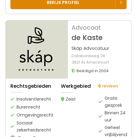
BEKIJK PROFIEL
Advocaat
de Kaste
Skáp Advocatuur
Databankweg 26
3821 AL Amersfoort
Beëdigd in 2004
Rechtsgebieden
Werkgebied
6
reviews
Gratis
Insolventierecht
Zeist
gesprek
Burenrecht
Binnen 24
Omgevingsrecht
uur
Sociaal
Geheel
zekerheidsrecht
vrijblijvend