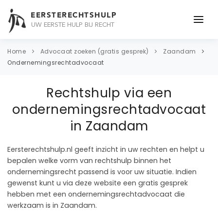
EERSTERECHTSHULP
UW EERSTE HULP BIJ RECHT
ONDERWERPEN
Home
Advocaat zoeken (gratis gesprek)
Zaandam
Ondernemingsrechtadvocaat
JURIDISCH ADVIES
Rechtshulp via een
ADVOCAAT
ondernemingsrechtadvocaat
OVER ONS
in Zaandam
CONTACT
Eersterechtshulp.nl geeft inzicht in uw rechten en helpt u
bepalen welke vorm van rechtshulp binnen het
ondernemingsrecht passend is voor uw situatie. Indien
gewenst kunt u via deze website een gratis gesprek
hebben met een ondernemingsrechtadvocaat die
werkzaam is in Zaandam.