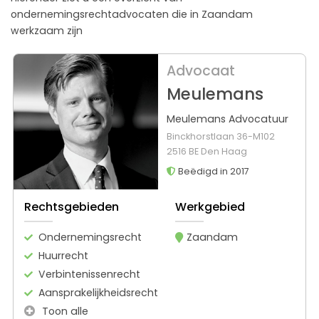
ondernemingsrechtadvocaten die in Zaandam
werkzaam zijn
Advocaat
Meulemans
Meulemans Advocatuur
Binckhorstlaan 36-M102
2516 BE Den Haag
Beëdigd in 2017
Rechtsgebieden
Werkgebied
Ondernemingsrecht
Zaandam
Huurrecht
Verbintenissenrecht
Aansprakelijkheidsrecht
Toon alle