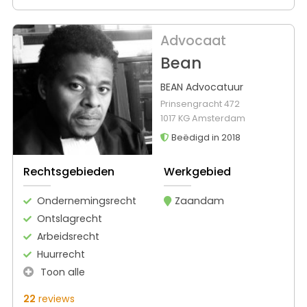
Advocaat
Bean
BEAN Advocatuur
Prinsengracht 472
1017 KG Amsterdam
Beëdigd in 2018
Rechtsgebieden
Werkgebied
Ondernemingsrecht
Zaandam
Ontslagrecht
Arbeidsrecht
Huurrecht
Toon alle
22
reviews