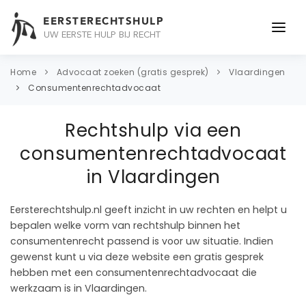
EERSTERECHTSHULP
UW EERSTE HULP BIJ RECHT
ONDERWERPEN
Home
Advocaat zoeken (gratis gesprek)
Vlaardingen
Consumentenrechtadvocaat
JURIDISCH ADVIES
Rechtshulp via een
ADVOCAAT
consumentenrechtadvocaat
OVER ONS
in Vlaardingen
CONTACT
Eersterechtshulp.nl geeft inzicht in uw rechten en helpt u
bepalen welke vorm van rechtshulp binnen het
consumentenrecht passend is voor uw situatie. Indien
gewenst kunt u via deze website een gratis gesprek
hebben met een consumentenrechtadvocaat die
werkzaam is in Vlaardingen.