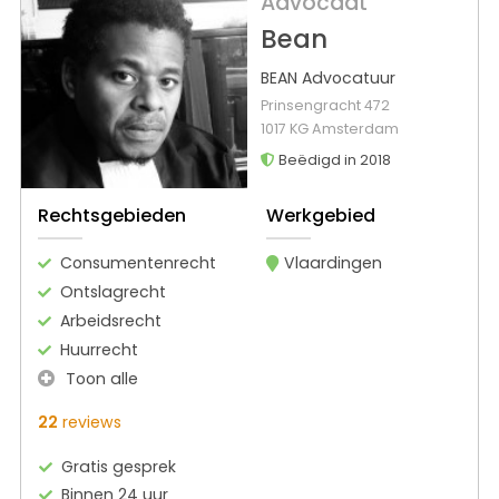
Advocaat
Bean
BEAN Advocatuur
Prinsengracht 472
1017 KG Amsterdam
Beëdigd in 2018
Rechtsgebieden
Werkgebied
Consumentenrecht
Vlaardingen
Ontslagrecht
Arbeidsrecht
Huurrecht
Toon alle
22
reviews
Gratis gesprek
Binnen 24 uur