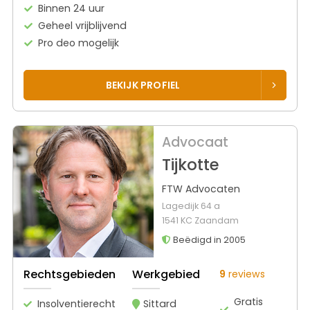
Binnen 24 uur
Geheel vrijblijvend
Pro deo mogelijk
BEKIJK PROFIEL
Advocaat
Tijkotte
FTW Advocaten
Lagedijk 64 a
1541 KC Zaandam
Beëdigd in 2005
Rechtsgebieden
Werkgebied
9
reviews
Gratis
Insolventierecht
Sittard