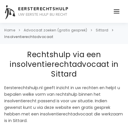
EERSTERECHTSHULP
UW EERSTE HULP BIJ RECHT
ONDERWERPEN
Home
Advocaat zoeken (gratis gesprek)
Sittard
Insolventierechtadvocaat
JURIDISCH ADVIES
Rechtshulp via een
ADVOCAAT
insolventierechtadvocaat in
OVER ONS
Sittard
CONTACT
Eersterechtshulp.nl geeft inzicht in uw rechten en helpt u
bepalen welke vorm van rechtshulp binnen het
insolventierecht passend is voor uw situatie. Indien
gewenst kunt u via deze website een gratis gesprek
hebben met een insolventierechtadvocaat die werkzaam
is in Sittard.