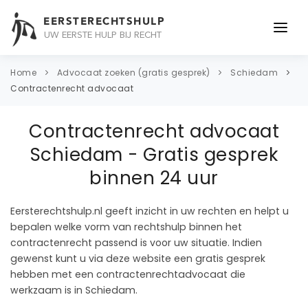
EERSTERECHTSHULP
UW EERSTE HULP BIJ RECHT
ONDERWERPEN
Home
Advocaat zoeken (gratis gesprek)
Schiedam
Contractenrecht advocaat
JURIDISCH ADVIES
Contractenrecht advocaat
ADVOCAAT
Schiedam - Gratis gesprek
OVER ONS
binnen 24 uur
CONTACT
Eersterechtshulp.nl geeft inzicht in uw rechten en helpt u
bepalen welke vorm van rechtshulp binnen het
contractenrecht passend is voor uw situatie. Indien
gewenst kunt u via deze website een gratis gesprek
hebben met een contractenrechtadvocaat die
werkzaam is in Schiedam.