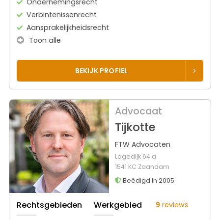
Ondernemingsrecht
Verbintenissenrecht
Aansprakelijkheidsrecht
Toon alle
BEKIJK PROFIEL
Advocaat
Tijkotte
FTW Advocaten
Lagedijk 64 a
1541 KC Zaandam
Beëdigd in 2005
Rechtsgebieden
Werkgebied
9
reviews