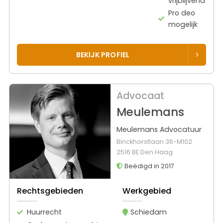
vrijblijvend
Pro deo
mogelijk
BEKIJK PROFIEL
Advocaat
Meulemans
Meulemans Advocatuur
Binckhorstlaan 36-M102
2516 BE Den Haag
Beëdigd in 2017
Rechtsgebieden
Werkgebied
Huurrecht
Schiedam