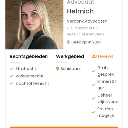
Advocaat
Helmich
Verdonk Advocaten
K.R. Poststraat 80
8441 ER Heerenveen
Beëdigd in 2023
Rechtsgebieden
Werkgebied
20
reviews
Gratis
Strafrecht
Schiedam
gesprek
Verkeersrecht
Binnen 24
Slachtofferrecht
uur
Geheel
vrijblijvend
Pro deo
mogelijk