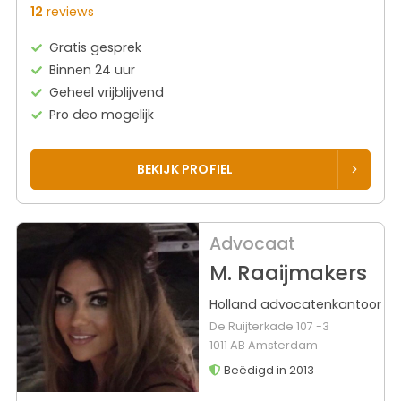
12
reviews
Gratis gesprek
Binnen 24 uur
Geheel vrijblijvend
Pro deo mogelijk
BEKIJK PROFIEL
Advocaat
M. Raaijmakers
Holland advocatenkantoor
De Ruijterkade 107 -3
1011 AB Amsterdam
Beëdigd in 2013