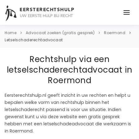
EERSTERECHTSHULP
UW EERSTE HULP BIJ RECHT
ONDERWERPEN
Home
Advocaat zoeken (gratis gesprek)
Roermond
Letselschaderechtadvocaat
JURIDISCH ADVIES
Rechtshulp via een
ADVOCAAT
letselschaderechtadvocaat in
OVER ONS
Roermond
CONTACT
Eersterechtshulp.nl geeft inzicht in uw rechten en helpt u
bepalen welke vorm van rechtshulp binnen het
letselschaderecht passend is voor uw situatie. Indien
gewenst kunt u via deze website een gratis gesprek
hebben met een letselschadeadvocaat die werkzaam is
in Roermond.