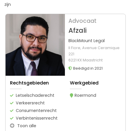
zijn
Advocaat
Afzali
BlackMount Legal
Il Fiore, Avenue Ceramique
221
6221 KX Maastricht
Beëdigd in 2021
Rechtsgebieden
Werkgebied
Letselschaderecht
Roermond
Verkeersrecht
Consumentenrecht
Verbintenissenrecht
Toon alle