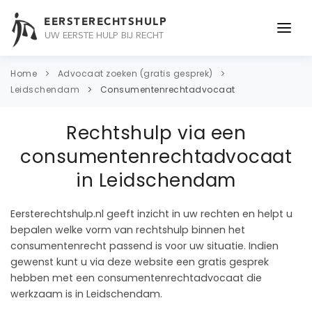
EERSTERECHTSHULP
UW EERSTE HULP BIJ RECHT
ONDERWERPEN
Home
Advocaat zoeken (gratis gesprek)
Leidschendam
Consumentenrechtadvocaat
JURIDISCH ADVIES
Rechtshulp via een
ADVOCAAT
consumentenrechtadvocaat
OVER ONS
in Leidschendam
CONTACT
Eersterechtshulp.nl geeft inzicht in uw rechten en helpt u
bepalen welke vorm van rechtshulp binnen het
consumentenrecht passend is voor uw situatie. Indien
gewenst kunt u via deze website een gratis gesprek
hebben met een consumentenrechtadvocaat die
werkzaam is in Leidschendam.