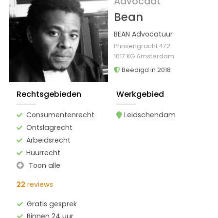
Advocaat
Bean
BEAN Advocatuur
Prinsengracht 472
1017 KG Amsterdam
Beëdigd in 2018
Rechtsgebieden
Werkgebied
Consumentenrecht
Leidschendam
Ontslagrecht
Arbeidsrecht
Huurrecht
Toon alle
22
reviews
Gratis gesprek
Binnen 24 uur