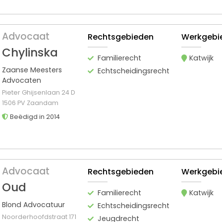
Advocaat
Rechtsgebieden
Werkgebi
Chylinska
Familierecht
Katwijk
Zaanse Meesters
Echtscheidingsrecht
Advocaten
Pieter Ghijsenlaan 24 D
1506 PV Zaandam
Beëdigd in 2014
Advocaat
Rechtsgebieden
Werkgebi
Oud
Familierecht
Katwijk
Blond Advocatuur
Echtscheidingsrecht
Noorderhoofdstraat 171
Jeugdrecht