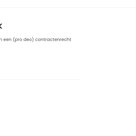
k
an een (pro deo) contractenrecht