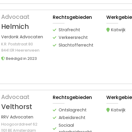
Advocaat
Rechtsgebieden
Werkgebi
Helmich
Strafrecht
Katwijk
Verdonk Advocaten
Verkeersrecht
K.R. Poststraat 80
Slachtofferrecht
8441 ER Heerenveen
Beëdigd in 2023
Advocaat
Rechtsgebieden
Werkgebi
Velthorst
Ontslagrecht
Katwijk
RRV Advocaten
Arbeidsrecht
Hoogoorddreef 62
Sociaal
1101 BE Amsterdam
zekerheidsrecht