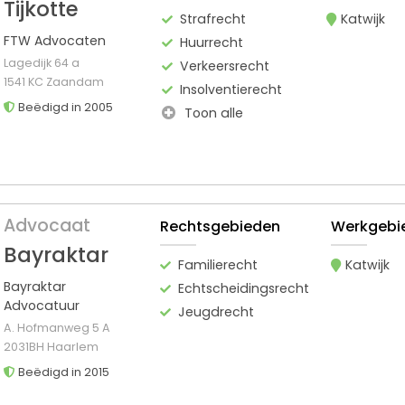
Tijkotte
Strafrecht
Katwijk
FTW Advocaten
Huurrecht
Lagedijk 64 a
Verkeersrecht
1541 KC Zaandam
Insolventierecht
Beëdigd in 2005
Toon alle
Advocaat
Rechtsgebieden
Werkgebi
Bayraktar
Familierecht
Katwijk
Bayraktar
Echtscheidingsrecht
Advocatuur
Jeugdrecht
A. Hofmanweg 5 A
2031BH Haarlem
Beëdigd in 2015