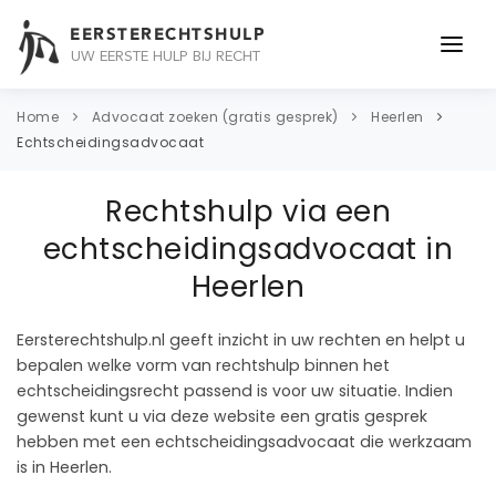
EERSTERECHTSHULP
UW EERSTE HULP BIJ RECHT
ONDERWERPEN
Home
Advocaat zoeken (gratis gesprek)
Heerlen
Echtscheidingsadvocaat
JURIDISCH ADVIES
Rechtshulp via een
ADVOCAAT
echtscheidingsadvocaat in
OVER ONS
Heerlen
CONTACT
Eersterechtshulp.nl geeft inzicht in uw rechten en helpt u
bepalen welke vorm van rechtshulp binnen het
echtscheidingsrecht passend is voor uw situatie. Indien
gewenst kunt u via deze website een gratis gesprek
hebben met een echtscheidingsadvocaat die werkzaam
is in Heerlen.