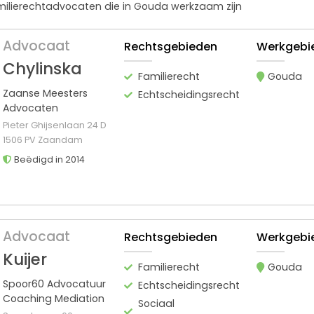
amilierechtadvocaten die in Gouda werkzaam zijn
Advocaat
Rechtsgebieden
Werkgebi
Chylinska
Familierecht
Gouda
Zaanse Meesters
Echtscheidingsrecht
Advocaten
Pieter Ghijsenlaan 24 D
1506 PV Zaandam
Beëdigd in 2014
Advocaat
Rechtsgebieden
Werkgebi
Kuijer
Familierecht
Gouda
Spoor60 Advocatuur
Echtscheidingsrecht
Coaching Mediation
Sociaal