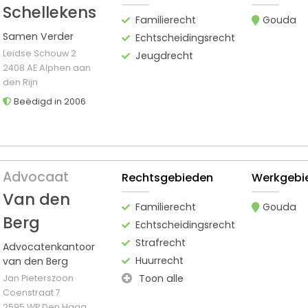
Schellekens
Familierecht
Gouda
Samen Verder
Echtscheidingsrecht
Leidse Schouw 2
Jeugdrecht
2408 AE Alphen aan
den Rijn
Beëdigd in 2006
Advocaat
Rechtsgebieden
Werkgebi
Van den
Familierecht
Gouda
Berg
Echtscheidingsrecht
Strafrecht
Advocatenkantoor
Huurrecht
van den Berg
Toon alle
Jan Pieterszoon
Coenstraat 7
2595 WP Den Haag