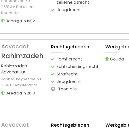
Spoorhaven 60
zekerheidsrecht
2651 AV Berkel en
Jeugdrecht
Rodenrijs
Beëdigd in 1992
Advocaat
Rechtsgebieden
Werkgebi
Rahimzadeh
Familierecht
Gouda
Rahimzadeh
Echtscheidingsrecht
Advocatuur
Strafrecht
John M. Keynesplein 1
Jeugdrecht
1066 EP Amsterdam
Toon alle
Beëdigd in 2018
Advocaat
Rechtsgebieden
Werkgebi