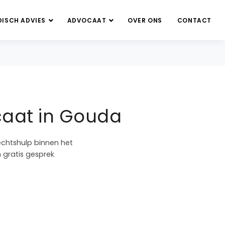
DISCH ADVIES
ADVOCAAT
OVER ONS
CONTACT
caat in Gouda
echtshulp binnen het
n gratis gesprek