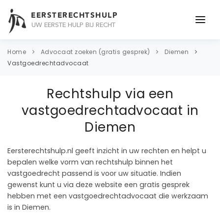
EERSTERECHTSHULP
UW EERSTE HULP BIJ RECHT
ONDERWERPEN
Home
Advocaat zoeken (gratis gesprek)
Diemen
Vastgoedrechtadvocaat
JURIDISCH ADVIES
Rechtshulp via een
ADVOCAAT
vastgoedrechtadvocaat in
OVER ONS
Diemen
CONTACT
Eersterechtshulp.nl geeft inzicht in uw rechten en helpt u
bepalen welke vorm van rechtshulp binnen het
vastgoedrecht passend is voor uw situatie. Indien
gewenst kunt u via deze website een gratis gesprek
hebben met een vastgoedrechtadvocaat die werkzaam
is in Diemen.