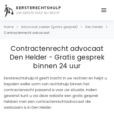
EERSTERECHTSHULP
UW EERSTE HULP BIJ RECHT
ONDERWERPEN
Home
Advocaat zoeken (gratis gesprek)
Den Helder
Contractenrecht advocaat
JURIDISCH ADVIES
Contractenrecht advocaat
ADVOCAAT
Den Helder - Gratis gesprek
OVER ONS
binnen 24 uur
CONTACT
Eersterechtshulp.nl geeft inzicht in uw rechten en helpt u
bepalen welke vorm van rechtshulp binnen het
contractenrecht passend is voor uw situatie. Indien
gewenst kunt u via deze website een gratis gesprek
hebben met een contractenrechtadvocaat die
werkzaam is in Den Helder.