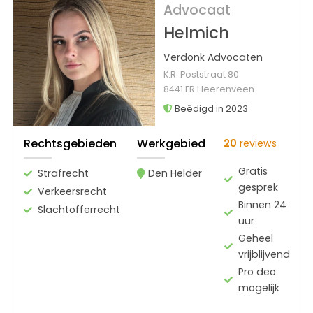
Advocaat
Helmich
Verdonk Advocaten
K.R. Poststraat 80
8441 ER Heerenveen
Beëdigd in 2023
Rechtsgebieden
Werkgebied
20
reviews
Gratis
Strafrecht
Den Helder
gesprek
Verkeersrecht
Binnen 24
Slachtofferrecht
uur
Geheel
vrijblijvend
Pro deo
mogelijk