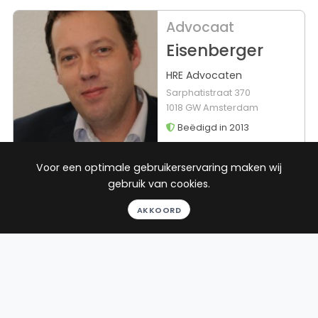
Advocaat
Eisenberger
HRE Advocaten
Sarphatistraat 370
1018 GW Amsterdam
Beëdigd in 2013
Rechtsgebieden
Werkgebied
Voor een optimale gebruikerservaring maken wij
gebruik van cookies.
Ontslagrecht
Den Helder
Arbeidsrecht
AKKOORD
Huurrecht
Consumentenrecht
Toon alle
24
reviews