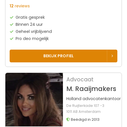
12
reviews
Gratis gesprek
Binnen 24 uur
Geheel vrijblijvend
Pro deo mogelijk
BEKIJK PROFIEL
Advocaat
M. Raaijmakers
Holland advocatenkantoor
De Ruijterkade 107 -3
1011 AB Amsterdam
Beëdigd in 2013