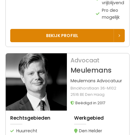
vrijblijvend
Pro deo
mogelijk
BEKIJK PROFIEL
Advocaat
Meulemans
Meulemans Advocatuur
Binckhorstlaan 36-M102
2516 BE Den Haag
Beëdigd in 2017
Rechtsgebieden
Werkgebied
Huurrecht
Den Helder