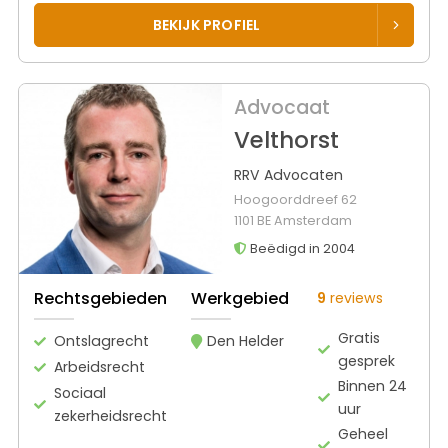
BEKIJK PROFIEL
Advocaat
Velthorst
RRV Advocaten
Hoogoorddreef 62
1101 BE Amsterdam
Beëdigd in 2004
Rechtsgebieden
Werkgebied
9
reviews
Gratis
Ontslagrecht
Den Helder
gesprek
Arbeidsrecht
Binnen 24
Sociaal
uur
zekerheidsrecht
Geheel