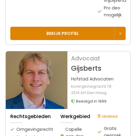
vrijblijvend
Pro deo
mogelijk
BEKIJK PROFIEL
Advocaat
Gijsberts
Hofstad Advocaten
Koninginnegracht 78
2514 AH Den Haag
Beëdigd in 1999
Rechtsgebieden
Werkgebied
11
reviews
Gratis
Omgevingsrecht
Capelle
gesprek