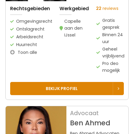
Rechtsgebieden
Werkgebied
22
reviews
Gratis
Omgevingsrecht
Capelle
gesprek
aan den
Ontslagrecht
Binnen 24
IJssel
Arbeidsrecht
uur
Huurrecht
Geheel
Toon alle
vrijblijvend
Pro deo
mogelijk
BEKIJK PROFIEL
Advocaat
Ben Ahmed
Ben Ahmed Advocaten