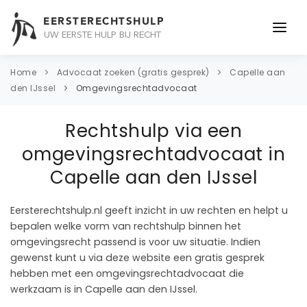
EERSTERECHTSHULP
UW EERSTE HULP BIJ RECHT
ONDERWERPEN
Home
Advocaat zoeken (gratis gesprek)
Capelle aan
den IJssel
Omgevingsrechtadvocaat
JURIDISCH ADVIES
Rechtshulp via een
ADVOCAAT
omgevingsrechtadvocaat in
OVER ONS
Capelle aan den IJssel
CONTACT
Eersterechtshulp.nl geeft inzicht in uw rechten en helpt u
bepalen welke vorm van rechtshulp binnen het
omgevingsrecht passend is voor uw situatie. Indien
gewenst kunt u via deze website een gratis gesprek
hebben met een omgevingsrechtadvocaat die
werkzaam is in Capelle aan den IJssel.