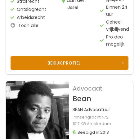
aan den
Strafrecht
Binnen 24
IJssel
Ontslagrecht
uur
Arbeidsrecht
Geheel
Toon alle
vrijblijvend
Pro deo
mogelijk
BEKIJK PROFIEL
Advocaat
Bean
BEAN Advocatuur
Prinsengracht 472
1017 KG Amsterdam
Beëdigd in 2018