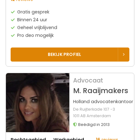
Gratis gesprek
Binnen 24 uur
Geheel vrijblijvend
Pro deo mogelijk
BEKIJK PROFIEL
Advocaat
M. Raaijmakers
Holland advocatenkantoor
De Ruijterkade 107 -3
1011 AB Amsterdam
Beëdigd in 2013
Rechtsgebied
Werkgebied
16
reviews