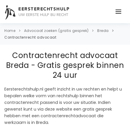
EERSTERECHTSHULP
UW EERSTE HULP BIJ RECHT
ONDERWERPEN
Home
Advocaat zoeken (gratis gesprek)
Breda
Contractenrecht advocaat
JURIDISCH ADVIES
Contractenrecht advocaat
ADVOCAAT
Breda - Gratis gesprek binnen
OVER ONS
24 uur
CONTACT
Eersterechtshulp.nl geeft inzicht in uw rechten en helpt u
bepalen welke vorm van rechtshulp binnen het
contractenrecht passend is voor uw situatie. Indien
gewenst kunt u via deze website een gratis gesprek
hebben met een contractenrechtadvocaat die
werkzaam is in Breda.