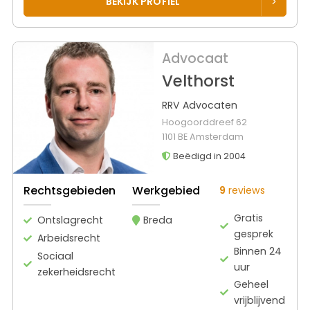
BEKIJK PROFIEL
Advocaat
Velthorst
RRV Advocaten
Hoogoorddreef 62
1101 BE Amsterdam
Beëdigd in 2004
Rechtsgebieden
Werkgebied
9
reviews
Gratis
Ontslagrecht
Breda
gesprek
Arbeidsrecht
Binnen 24
Sociaal
uur
zekerheidsrecht
Geheel
vrijblijvend