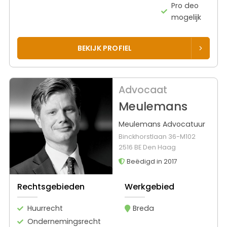
Pro deo
mogelijk
BEKIJK PROFIEL
Advocaat
Meulemans
Meulemans Advocatuur
Binckhorstlaan 36-M102
2516 BE Den Haag
Beëdigd in 2017
Rechtsgebieden
Werkgebied
Huurrecht
Breda
Ondernemingsrecht